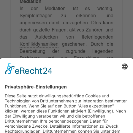
Mediation
In der Mediation ist es wichtig,
Symptomträger zu erkennen und
angemessen damit umzugehen. Dies kann
durch gezielte
Fragen
,
aktives Zuhören
und
das Aufdecken von tieferliegenden
Konfliktdynamiken
geschehen. Durch die
Bearbeitung der zugrunde liegenden
Probleme und die Entwicklung von
Lösungsstrategien
können die Symptome
des Symptomträgers gelindert oder sogar
vollständig beseitigt werden. Zudem kann
die Mediation dazu beitragen, dass die
Partei ihre Konfliktfähigkeiten verbessert
und somit zukünftige Konflikte besser
bewältigen kann.