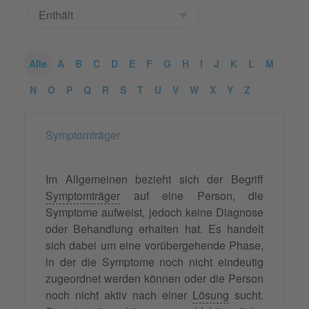
Alle
A
B
C
D
E
F
G
H
I
J
K
L
M
N
O
P
Q
R
S
T
U
V
W
X
Y
Z
Symptomträger
Im Allgemeinen bezieht sich der Begriff
Symptomträger
auf eine Person, die
Symptome aufweist, jedoch keine Diagnose
oder Behandlung erhalten hat. Es handelt
sich dabei um eine vorübergehende Phase,
in der die Symptome noch nicht eindeutig
zugeordnet werden können oder die Person
noch nicht aktiv nach einer
Lösung
sucht.