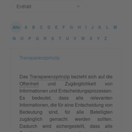
Alle
A
B
C
D
E
F
G
H
I
J
K
L
M
N
O
P
Q
R
S
T
U
V
W
X
Y
Z
Transparenzprinzip
Das
Transparenzprinzip
bezieht sich auf die
Offenheit
und Zugänglichkeit von
Informationen und Entscheidungsprozessen.
Es bedeutet, dass alle relevanten
Informationen, die für eine Entscheidung von
Bedeutung sind, für alle Beteiligten
zugänglich gemacht werden sollten.
Dadurch wird sichergestellt, dass alle