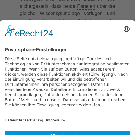
sichergestellt, dass beide
Parteien
über die
gleiche Wissensgrundlage verfügen und
somit eine faire Aufteilung der
Vermögenswerte ermöglicht wird. Auch in
der Entscheidungsfindung, wie
beispielsweise bei der Regelung des
Sorgerechts
für gemeinsame Kinder, ist es
wichtig, dass beide Parteien transparent
miteinander kommunizieren und gemeinsam
eine
Lösung
erarbeiten.
© 2026 Frank Hartung Ihr Mediator bei Konflikten in Familie,
Erbschaft, Beruf, Wirtschaft und Schule
🏠 06844 Dessau-Roßlau Albrechtstraße 116 ☎
0340 530