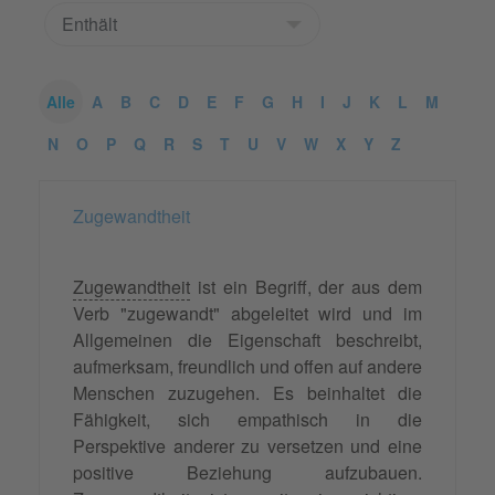
Alle
A
B
C
D
E
F
G
H
I
J
K
L
M
N
O
P
Q
R
S
T
U
V
W
X
Y
Z
Zugewandtheit
Zugewandtheit
ist ein Begriff, der aus dem
Verb "zugewandt" abgeleitet wird und im
Allgemeinen die Eigenschaft beschreibt,
aufmerksam, freundlich und offen auf andere
Menschen zuzugehen. Es beinhaltet die
Fähigkeit, sich empathisch in die
Perspektive anderer zu versetzen und eine
positive Beziehung aufzubauen.