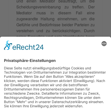
und einen Mediator beauftragt, um die
Scheidungsvereinbarung zu treffen. Der
Mediator muss in diesem Fall eine
zugewandte Haltung einnehmen, um die
Gefühle und Bedürfnisse beider Parteien zu
verstehen und zu berücksichtigen. Durch
seine Empathie und sein Verständnis kann
der Mediator dazu beitragen, dass die
Konfliktparteien sich gehört und verstanden
fühlen. Dies kann dazu beitragen, die
Spannungen zu reduzieren und eine
konstruktive Zusammenarbeit zu fördern, um
eine für beide Parteien akzeptable Lösung
zu finden.
© 2026 Frank Hartung Ihr Mediator bei Konflikten in Familie,