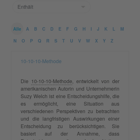
Alle
A
B
C
D
E
F
G
H
I
J
K
L
M
N
O
P
Q
R
S
T
U
V
W
X
Y
Z
10-10-10-Methode
Die
10-10-10-Methode
, entwickelt von der
amerikanischen Autorin und Unternehmerin
Suzy Welch ist eine Entscheidungshilfe, die
es ermöglicht, eine Situation aus
verschiedenen Perspektiven zu betrachten
und die langfristigen Auswirkungen einer
Entscheidung zu berücksichtigen. Sie
basiert auf der Annahme, dass