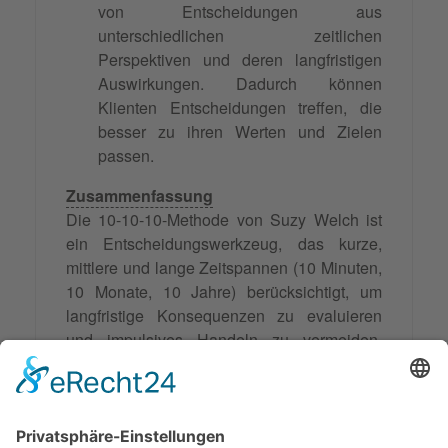
von Entscheidungen aus
unterschiedlichen zeitlichen
Perspektiven und deren langfristigen
Auswirkungen. Dadurch können
Klienten Entscheidungen treffen, die
besser zu ihren Werten und Zielen
passen.
Zusammenfassung
Die 10-10-10-Methode von Suzy Welch ist
ein Entscheidungswerkzeug, das kurze,
mittlere und lange Zeitspannen (10 Minuten,
10 Monate, 10 Jahre) berücksichtigt, um
langfristige Konsequenzen zu evaluieren
und impulsives Handeln zu vermeiden.
Diese Methode ermöglicht es,
Entscheidungen zu treffen, die mit
persönlichen Werten und Zielen
übereinstimmen und wird in Mediation,