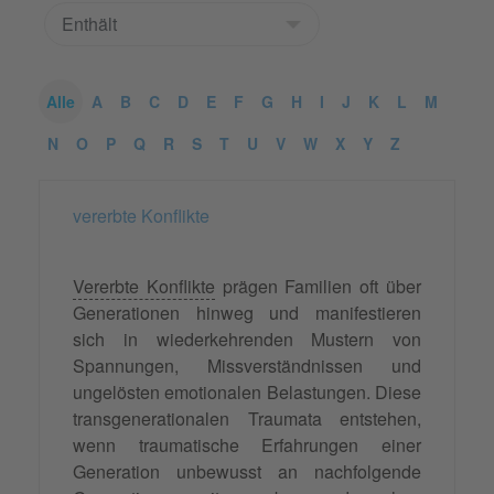
Alle
A
B
C
D
E
F
G
H
I
J
K
L
M
N
O
P
Q
R
S
T
U
V
W
X
Y
Z
vererbte Konflikte
Vererbte Konflikte
prägen Familien oft über
Generationen hinweg und manifestieren
sich in wiederkehrenden Mustern von
Spannungen, Missverständnissen und
ungelösten emotionalen Belastungen. Diese
transgenerationalen Traumata entstehen,
wenn traumatische Erfahrungen einer
Generation unbewusst an nachfolgende