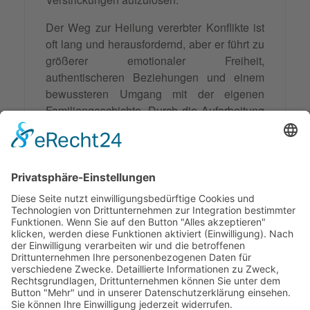
Der Weg zur Heilung vererbter Konflikte ist
oft lang und herausfordernd, aber er führt zu
größerer emotionaler Freiheit,
authentischeren Beziehungen und einem
bewussteren Umgang mit der eigenen
Familiengeschichte. Durch die Aufarbeitung
transgenerationaler Traumata können
Familien den Kreislauf der Weitergabe von
Konflikten durchbrechen und neue,
gesündere Traditionen für zukünftige
Generationen schaffen.
Synonyme: vererbter Konflikt,
transgenerationale Traumata
© 2026 Frank Hartung Ihr Mediator bei Konflikten in Familie,