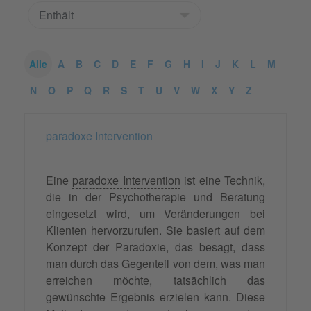
Alle
A
B
C
D
E
F
G
H
I
J
K
L
M
N
O
P
Q
R
S
T
U
V
W
X
Y
Z
paradoxe Intervention
Eine
paradoxe Intervention
ist eine Technik,
die in der Psychotherapie und
Beratung
eingesetzt wird, um Veränderungen bei
Klienten hervorzurufen. Sie basiert auf dem
Konzept der Paradoxie, das besagt, dass
man durch das Gegenteil von dem, was man
erreichen möchte, tatsächlich das
gewünschte Ergebnis erzielen kann. Diese