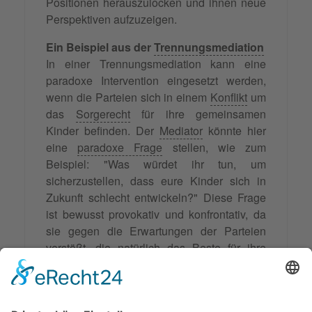
Positionen herauszulocken und ihnen neue
Perspektiven aufzuzeigen.
Ein Beispiel aus der
Trennungsmediation
In einer Trennungsmediation kann eine
paradoxe Intervention eingesetzt werden,
wenn die Parteien sich in einem
Konflikt
um
das
Sorgerecht
für ihre gemeinsamen
Kinder befinden. Der
Mediator
könnte hier
eine
paradoxe Frage
stellen, wie zum
Beispiel: "Was würdet ihr tun, um
sicherzustellen, dass eure Kinder sich in
Zukunft schlecht entwickeln?" Diese Frage
ist bewusst provokativ und konfrontativ, da
sie gegen die Erwartungen der Parteien
verstößt, die natürlich das Beste für ihre
Kinder wollen. Durch diese Frage werden
die Parteien dazu gebracht, über ihre
bisherigen Verhaltensweisen und