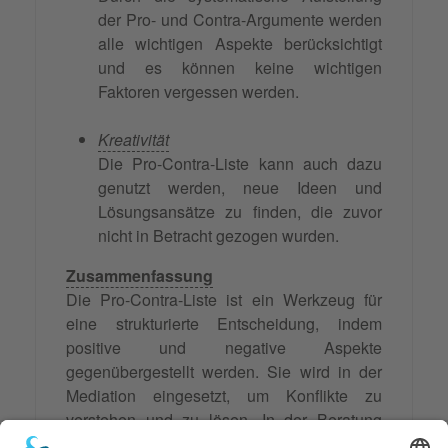
der Pro- und Contra-Argumente werden
alle wichtigen Aspekte berücksichtigt
und es können keine wichtigen
Faktoren vergessen werden.
Kreativität
Die Pro-Contra-Liste kann auch dazu
genutzt werden, neue Ideen und
Lösungsansätze zu finden, die zuvor
nicht in Betracht gezogen wurden.
Zusammenfassung
Die Pro-Contra-Liste ist ein Werkzeug für
eine strukturierte Entscheidung, indem
positive und negative Aspekte
gegenübergestellt werden. Sie wird in der
Mediation eingesetzt, um Konflikte zu
verstehen und zu lösen. In der Beratung
unterstützt sie Klienten, wichtige