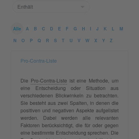
Alle
A
B
C
D
E
F
G
H
I
J
K
L
M
N
O
P
Q
R
S
T
U
V
W
X
Y
Z
Pro-Contra-Liste
Die
Pro-Contra-Liste
ist eine Methode, um
eine Entscheidung oder Situation aus
verschiedenen Blickwinkeln zu betrachten.
Sie besteht aus zwei Spalten, in denen die
positiven und negativen Aspekte aufgelistet
werden. Dabei werden alle relevanten
Faktoren berücksichtigt, die für oder gegen
eine bestimmte Entscheidung sprechen. Die