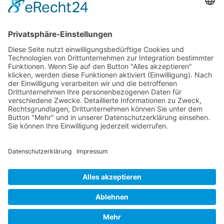
Entscheidungen zu treffen. Im Coaching hilft
sie, Ziele und Werte zu identifizieren und
Hindernisse zu überwinden. Ihre Vorteile
sind strukturierte Entscheidungsfindung,
Objektivität, Vollständigkeit und das Fördern
von Kreativität.
© 2026 Frank Hartung Ihr Mediator bei Konflikten in Familie,
Erbschaft, Beruf, Wirtschaft und Schule
🏠 06844 Dessau-Roßlau Albrechtstraße 116 ☎
0340 530
952 03
263
Bewertungen auf ProvenExpert.com
Frank Hartung - Familien- und Wirtschaftsmediator