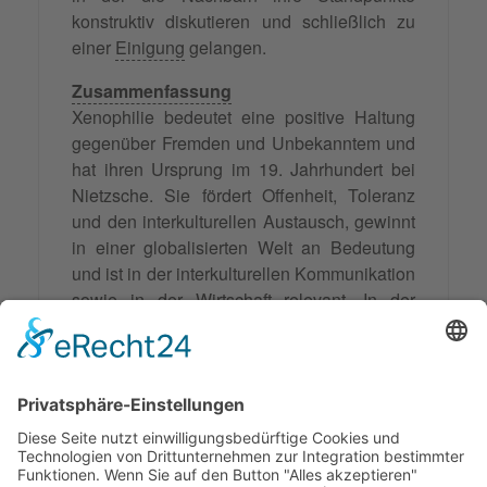
konstruktiv diskutieren und schließlich zu
einer
Einigung
gelangen.
Zusammenfassung
Xenophilie bedeutet eine positive Haltung
gegenüber Fremden und Unbekanntem und
hat ihren Ursprung im 19. Jahrhundert bei
Nietzsche. Sie fördert Offenheit, Toleranz
und den interkulturellen Austausch, gewinnt
in einer globalisierten Welt an Bedeutung
und ist in der interkulturellen Kommunikation
sowie in der Wirtschaft relevant. In der
Mediation ist Xenophilie eine
Schlüsselkompetenz, die hilft, Vertrauen zu
schaffen, unterschiedliche Perspektiven zu
verstehen und Konflikte zu lösen, indem sie
Offenheit und Respekt gegenüber
verschiedenen Kulturen und Meinungen
fördert.