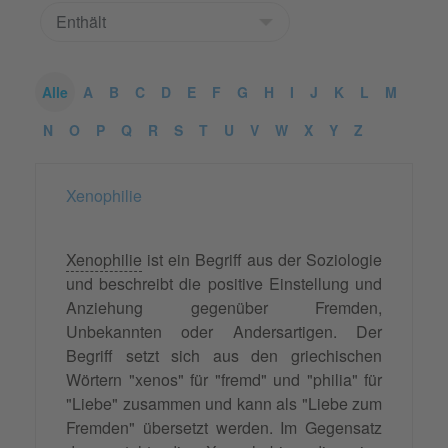
Alle
A
B
C
D
E
F
G
H
I
J
K
L
M
N
O
P
Q
R
S
T
U
V
W
X
Y
Z
Xenophilie
Xenophilie
ist ein Begriff aus der Soziologie
und beschreibt die positive Einstellung und
Anziehung gegenüber Fremden,
Unbekannten oder Andersartigen. Der
Begriff setzt sich aus den griechischen
Wörtern "xenos" für "fremd" und "philia" für
"Liebe" zusammen und kann als "Liebe zum
Fremden" übersetzt werden. Im Gegensatz