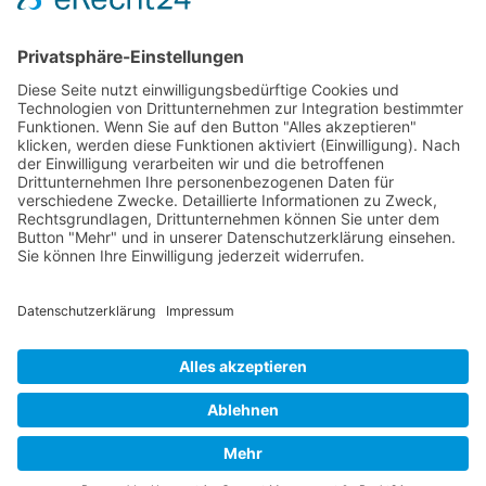
anderen hineinzuversetzen. Dies kann zu
einem besseren
Verständnis
und einer
besseren
Zusammenarbeit
führen.
Synonyme: Hypothesefrage
© 2026 Frank Hartung Ihr Mediator bei Konflikten in Familie,
Erbschaft, Beruf, Wirtschaft und Schule
🏠 06844 Dessau-Roßlau Albrechtstraße 116 ☎
0340 530
952 03
263
Bewertungen auf ProvenExpert.com
Frank Hartung - Familien- und Wirtschaftsmediator