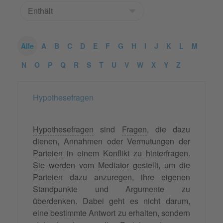
Alle
A
B
C
D
E
F
G
H
I
J
K
L
M
N
O
P
Q
R
S
T
U
V
W
X
Y
Z
Hypothesefragen
Hypothesefragen
sind
Fragen
, die dazu
dienen, Annahmen oder Vermutungen der
Parteien
in einem
Konflikt
zu hinterfragen.
Sie werden vom
Mediator
gestellt, um die
Parteien dazu anzuregen, ihre eigenen
Standpunkte und Argumente zu
überdenken. Dabei geht es nicht darum,
eine bestimmte Antwort zu erhalten, sondern