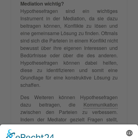
Mediation wichtig?
Hypothesefragen sind ein wichtiges
Instrument in der Mediation, da sie dazu
beitragen können, Konflikte zu lösen und
eine gemeinsame Lösung zu finden. Oftmals
sind sich die Parteien in einem Konflikt nicht
bewusst über ihre eigenen Interessen und
Bedürfnisse oder über die des anderen.
Hypothesefragen können dabei helfen,
diese zu identifizieren und somit eine
Grundlage für eine konstruktive Lösung zu
schaffen.
Des Weiteren können Hypothesefragen
dazu beitragen, die
Kommunikation
zwischen den Parteien zu verbessern.
Indem der Mediator gezielt Fragen stellt,
werden die Parteien dazu ermutigt, aktiv
zuzuhören und sich in die Perspektive des