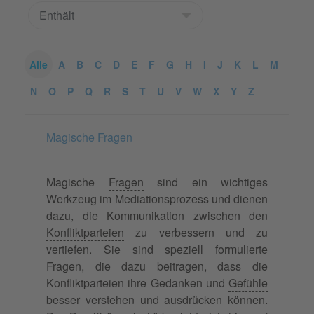
Alle
A
B
C
D
E
F
G
H
I
J
K
L
M
N
O
P
Q
R
S
T
U
V
W
X
Y
Z
Magische Fragen
Magische
Fragen
sind ein wichtiges
Werkzeug im
Mediationsprozess
und dienen
dazu, die
Kommunikation
zwischen den
Konfliktparteien
zu verbessern und zu
vertiefen. Sie sind speziell formulierte
Fragen, die dazu beitragen, dass die
Konfliktparteien ihre Gedanken und
Gefühle
besser
verstehen
und ausdrücken können.