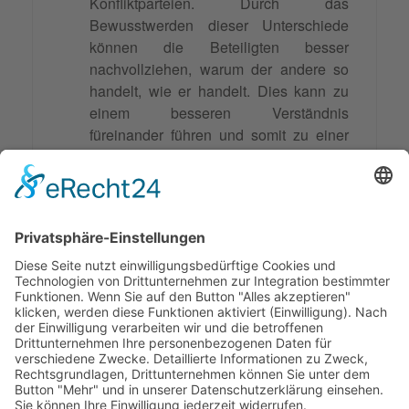
Konfliktparteien. Durch das
Bewusstwerden dieser Unterschiede
können die Beteiligten besser
nachvollziehen, warum der andere so
handelt, wie er handelt. Dies kann zu
einem besseren Verständnis
füreinander führen und somit zu einer
konstruktiveren
Lösungsfindung
beitragen.
Zusammenfassung
Magische Fragen sind ein wichtiges
Werkzeug, um Konflikte konstruktiv zu lösen
und eine
Win-Win-Situation
für alle
Beteiligten zu schaffen.