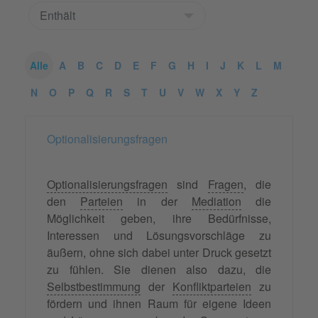
Alle
A
B
C
D
E
F
G
H
I
J
K
L
M
N
O
P
Q
R
S
T
U
V
W
X
Y
Z
Optionalisierungsfragen
Optionalisierungsfragen
sind
Fragen
, die
den
Parteien
in der
Mediation
die
Möglichkeit geben, ihre Bedürfnisse,
Interessen und Lösungsvorschläge zu
äußern, ohne sich dabei unter Druck gesetzt
zu fühlen. Sie dienen also dazu, die
Selbstbestimmung
der
Konfliktparteien
zu
fördern und ihnen Raum für eigene Ideen