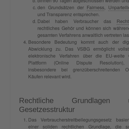
binnen 90 Tagen abgeschlossen werden un
den Grundsätzen der
Fairness
,
Unparteili
und Transparenz entsprechen.
Dabei haben Verbraucher das
Recht
rechtliches Gehör und können sich währen
gesamten Verfahrens anwaltlich vertreten la
Besondere Bedeutung kommt auch der digi
Abwicklung zu. Das VSBG ermöglicht vollst
elektronische Verfahren über die EU-weite
Plattform (Online Dispute Resolution)
insbesondere bei grenzüberschreitenden On
Käufen relevant wird.
Rechtliche Grundlagen 
Gesetzesstruktur
Das Verbraucherstreitbeilegungsgesetz basier
einer soliden rechtlichen Grundlage, die s