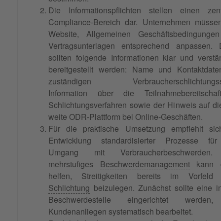
Die Informationspflichten stellen einen zent
Compliance-Bereich dar. Unternehmen müssen
Website, Allgemeinen Geschäftsbedingunge
Vertragsunterlagen entsprechend anpassen. 
sollten folgende Informationen klar und verstä
bereitgestellt werden: Name und Kontaktdate
zuständigen Verbraucherschlichtungsst
Information über die Teilnahmebereitscha
Schlichtungsverfahren sowie der Hinweis auf d
weite ODR-Plattform bei Online-Geschäften.
Für die praktische Umsetzung empfiehlt sic
Entwicklung standardisierter Prozesse fü
Umgang mit Verbraucherbeschwerden.
mehrstufiges
Beschwerdemanagement
kann d
helfen, Streitigkeiten bereits im Vorfeld 
Schlichtung
beizulegen. Zunächst sollte eine i
Beschwerdestelle eingerichtet werden
Kundenanliegen systematisch bearbeitet.