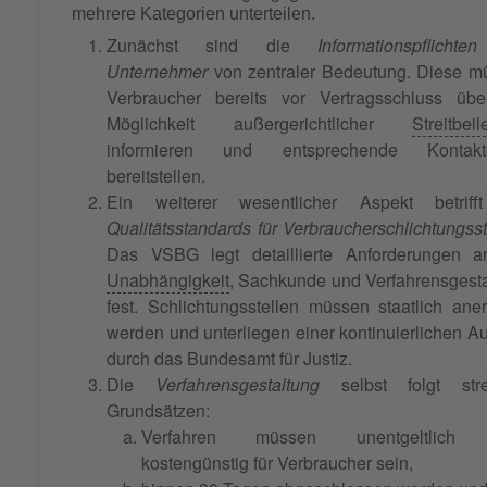
mehrere Kategorien unterteilen.
Zunächst sind die
Informationspflichte
Unternehmer
von zentraler Bedeutung. Diese m
Verbraucher bereits vor Vertragsschluss übe
Möglichkeit außergerichtlicher
Streitbei
informieren und entsprechende Kontakt
bereitstellen.
Ein weiterer wesentlicher Aspekt betriff
Qualitätsstandards für Verbraucherschlichtungsst
Das VSBG legt detaillierte Anforderungen a
Unabhängigkeit
, Sachkunde und Verfahrensgest
fest. Schlichtungsstellen müssen staatlich ane
werden und unterliegen einer kontinuierlichen Au
durch das Bundesamt für Justiz.
Die
Verfahrensgestaltung
selbst folgt str
Grundsätzen:
Verfahren müssen unentgeltlich 
kostengünstig für Verbraucher sein,