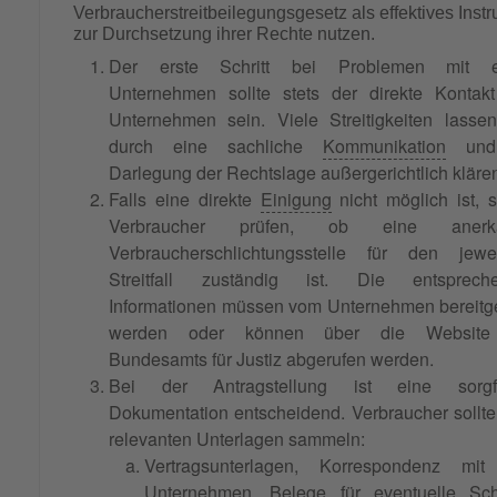
Verbraucherstreitbeilegungsgesetz als effektives Inst
zur Durchsetzung ihrer Rechte nutzen.
Der erste Schritt bei Problemen mit 
Unternehmen sollte stets der direkte Kontak
Unternehmen sein. Viele Streitigkeiten lasse
durch eine sachliche
Kommunikation
und
Darlegung der Rechtslage außergerichtlich kläre
Falls eine direkte
Einigung
nicht möglich ist, s
Verbraucher prüfen, ob eine anerka
Verbraucherschlichtungsstelle für den jewei
Streitfall zuständig ist. Die entsprech
Informationen müssen vom Unternehmen bereitge
werden oder können über die Website
Bundesamts für Justiz abgerufen werden.
Bei der Antragstellung ist eine sorgfä
Dokumentation entscheidend. Verbraucher sollte
relevanten Unterlagen sammeln:
Vertragsunterlagen, Korrespondenz mi
Unternehmen, Belege für eventuelle Sc