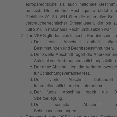
europarechtliche als auch nationale Bestimm
umfasst. Die primäre Rechtsquelle bildet di
Richtlinie 2013/11/EU über die alternative Bei
verbraucherrechtlicher Streitigkeiten, die bis 
Juli 2015 in nationales Recht umzusetzen war.
Das VSBG gliedert sich in sechs Hauptabschnitte
Der erste Abschnitt enthält allge
Bestimmungen und Begriffsbestimmungen.
Der zweite Abschnitt regelt die Anerkennu
Aufsicht von Verbraucherschlichtungsstellen.
Der dritte Abschnitt legt die Verfahrensvorsch
für
Schlichtungsverfahren
fest.
Der vierte Abschnitt behandelt
Informationspflichten der Unternehmer.
Der fünfte Abschnitt regelt die
O
Streitbeilegung
.
Der sechste Abschnitt ent
Schlussbestimmungen.
Ergänzend zum VSBG sind weitere Rechtsqu