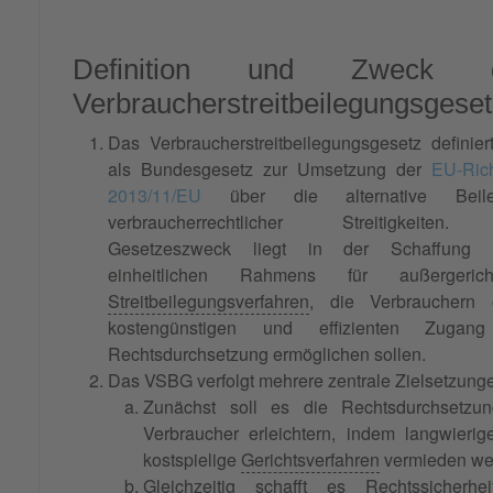
Definition und Zweck 
Verbraucherstreitbeilegungsgese
Das Verbraucherstreitbeilegungsgesetz definier
als Bundesgesetz zur Umsetzung der
EU-Rich
2013/11/EU
über die alternative Beile
verbraucherrechtlicher Streitigkeiten
Gesetzeszweck liegt in der Schaffung 
einheitlichen Rahmens für außergericht
Streitbeilegungsverfahren
, die Verbrauchern 
kostengünstigen und effizienten Zugan
Rechtsdurchsetzung ermöglichen sollen.
Das VSBG verfolgt mehrere zentrale Zielsetzung
Zunächst soll es die Rechtsdurchsetzun
Verbraucher erleichtern, indem langwieri
kostspielige
Gerichtsverfahren
vermieden we
Gleichzeitig schafft es Rechtssicherhei