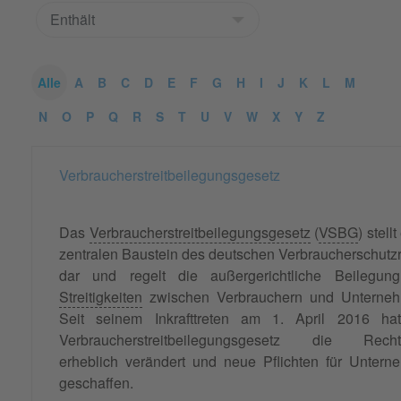
Alle
A
B
C
D
E
F
G
H
I
J
K
L
M
N
O
P
Q
R
S
T
U
V
W
X
Y
Z
Verbraucherstreitbeilegungsgesetz
Das
Verbraucherstreitbeilegungsgesetz
(
VSBG
) stell
zentralen Baustein des deutschen Verbraucherschutz
dar und regelt die außergerichtliche Beilegun
Streitigkeiten
zwischen Verbrauchern und Unterneh
Seit seinem Inkrafttreten am 1. April 2016 ha
Verbraucherstreitbeilegungsgesetz die Recht
erheblich verändert und neue Pflichten für Unter
geschaffen.