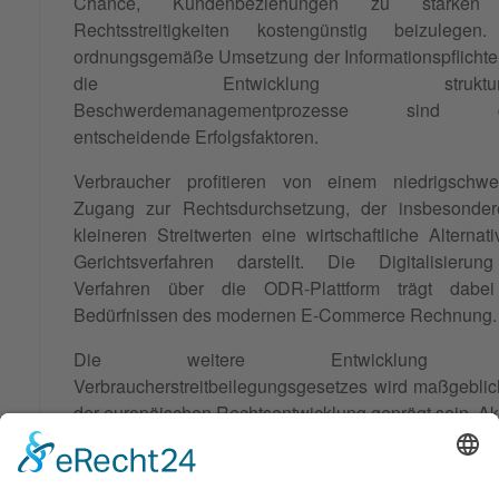
Chance, Kundenbeziehungen zu stärken
Rechtsstreitigkeiten kostengünstig beizulegen
ordnungsgemäße Umsetzung der Informationspflicht
die Entwicklung strukturier
Beschwerdemanagementprozesse sind d
entscheidende Erfolgsfaktoren.
Verbraucher profitieren von einem niedrigschwel
Zugang zur Rechtsdurchsetzung, der insbesonder
kleineren Streitwerten eine wirtschaftliche Alternat
Gerichtsverfahren darstellt. Die Digitalisierun
Verfahren über die ODR-Plattform trägt dabe
Bedürfnissen des modernen E-Commerce Rechnung.
Die weitere Entwicklung 
Verbraucherstreitbeilegungsgesetzes wird maßgebli
der europäischen Rechtsentwicklung geprägt sein. Ak
Diskussionen über eine Stärkung der Verbraucherrec
digitalen Binnenmarkt lassen erwarten, dass das
auch künftig eine zentrale Rolle im Verbrauchers