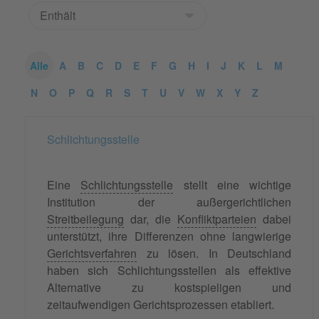
Alle
A
B
C
D
E
F
G
H
I
J
K
L
M
N
O
P
Q
R
S
T
U
V
W
X
Y
Z
Schlichtungsstelle
Eine
Schlichtungsstelle
stellt eine wichtige
Institution der außergerichtlichen
Streitbeilegung
dar, die
Konfliktparteien
dabei
unterstützt, ihre Differenzen ohne langwierige
Gerichtsverfahren
zu lösen. In Deutschland
haben sich Schlichtungsstellen als effektive
Alternative zu kostspieligen und
zeitaufwendigen Gerichtsprozessen etabliert.