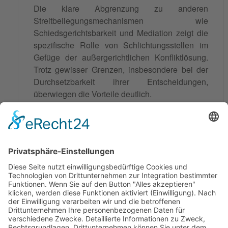
Die klare Abgrenzung zu anderen
Streitbeilegungsmechanismen wie
Schiedsgerichtsbarkeit und Mediation zeigt die
spezifische Rolle von Schlichtungsstellen im
Gefüge der außergerichtlichen Konfliktlösung.
Trotz gewisser Grenzen, insbesondere bei der
Durchsetzbarkeit ihrer Entscheidungen,
überwiegen die Vorteile deutlich.
Die fortschreitende Digitalisierung und
europäische Harmonisierung werden die
Bedeutung von Schlichtungsstellen weiter
stärken. Sie bleiben ein wichtiges Instrument für
eine friedliche, konstruktive und effiziente
Beilegung von Streitigkeiten in einer
zunehmend komplexen Gesellschaft.