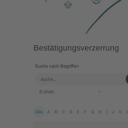
Bestätigungsverzerrung
Suche nach Begriffen
Alle
A
B
C
D
E
F
G
H
I
J
K