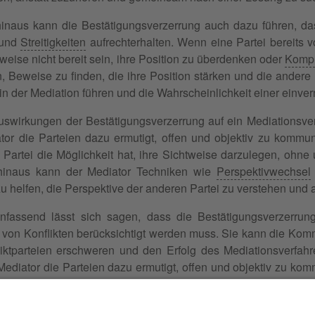
inaus kann die Bestätigungsverzerrung auch dazu führen, das
 und
Streitigkeiten
aufrechterhalten. Wenn eine Partei bereits vo
weise nicht bereit sein, ihre Position zu überdenken oder
Komp
, Beweise zu finden, die ihre Position stärken und die andere
d in der Mediation führen und die Wahrscheinlichkeit einer einv
swirkungen der Bestätigungsverzerrung auf ein Mediationsverf
tor die Parteien dazu ermutigt, offen und objektiv zu kommuni
 Partei die Möglichkeit hat, ihre Sichtweise darzulegen, ohne
hinaus kann der Mediator Techniken wie
Perspektivwechsel
zu helfen, die Perspektive der anderen Partei zu verstehen und 
assend lässt sich sagen, dass die Bestätigungsverzerrung
 von Konflikten berücksichtigt werden muss. Sie kann die Ko
iktparteien erschweren und den Erfolg des Mediationsverfahre
Mediator die Parteien dazu ermutigt, offen und objektiv zu ko
gen der Bestätigungsverzerrung zu minimieren und eine einve
: Bestätigungstendenz, Bestätigungsvoreingenommenheit