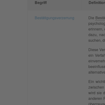
Begriff
Definitio
Bestätigungsverzerrung
Die
Bestä
psycholog
erinnern,
dazu, na
suchen, d
Diese Ver
ein Verfa
einverne
beeinflus
alternati
Ein wicht
zwischen 
wird sie 
anderen P
überzeuge