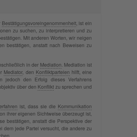
r
Bestätigungsvoreingenommenheit
, ist ein
nen zu suchen, zu interpretieren und zu
stätigen. Mit anderen Worten, wir neigen
n bestätigen, anstatt nach Beweisen zu
schließlich in der
Mediation
. Mediation ist
er
Mediator
, den
Konfliktparteien
hilft, eine
n jedoch den Erfolg dieses Verfahrens
 objektiv über den
Konflikt
zu sprechen und
erfahren
ist, dass sie die
Kommunikation
on ihrer eigenen Sichtweise überzeugt ist,
e bestätigen, anstatt die Perspektive der
ei dem jede Partei versucht, die andere zu
chen.