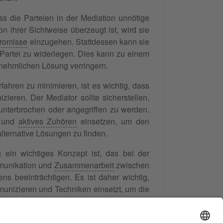
s die Parteien in der Mediation unnötige
n ihrer Sichtweise überzeugt ist, wird sie
romisse
einzugehen. Stattdessen kann sie
 Partei zu widerlegen. Dies kann zu einem
ernehmlichen Lösung verringern.
ahren zu minimieren, ist es wichtig, dass
zieren. Der Mediator sollte sicherstellen,
 unterbrochen oder angegriffen zu werden.
und
aktives Zuhören
einsetzen, um den
alternative Lösungen zu finden.
 ein wichtiges Konzept ist, das bei der
mmunikation und
Zusammenarbeit
zwischen
ns beeinträchtigen. Es ist daher wichtig,
mmunizieren und Techniken einsetzt, um die
rnehmliche Lösung zu finden.