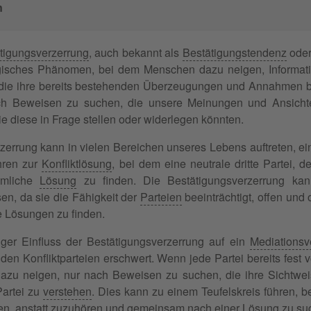
n
tigungsverzerrung
, auch bekannt als
Bestätigungstendenz
ode
isches Phänomen, bei dem Menschen dazu neigen, Informatio
 die ihre bereits bestehenden Überzeugungen und Annahmen be
ch Beweisen zu suchen, die unsere Meinungen und Ansichte
ie diese in Frage stellen oder widerlegen könnten.
zerrung kann in vielen Bereichen unseres Lebens auftreten, ein
hren zur
Konfliktlösung
, bei dem eine neutrale dritte Partei, d
hmliche
Lösung
zu finden. Die Bestätigungsverzerrung kan
sen, da sie die Fähigkeit der
Parteien
beeinträchtigt, offen und
ve Lösungen zu finden.
iger Einfluss der Bestätigungsverzerrung auf ein
Mediationsv
den Konfliktparteien erschwert. Wenn jede Partei bereits fest v
dazu neigen, nur nach Beweisen zu suchen, die ihre Sichtweis
artei zu
verstehen
. Dies kann zu einem Teufelskreis führen, b
n, anstatt zuzuhören und gemeinsam nach einer Lösung zu su