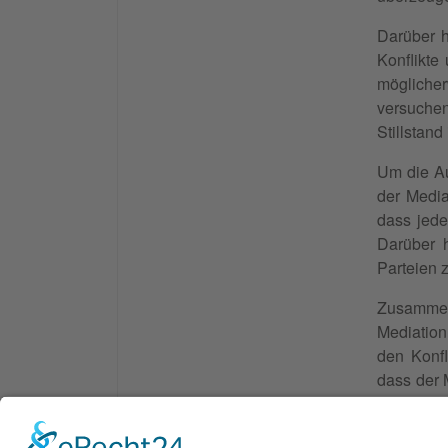
Darüber h
Konflikte
möglicher
versuchen
Stillstan
Um die Au
der Media
dass jede
Darüber 
Parteien 
Zusammenf
Mediation
den Konfl
dass der 
Auswirkun
Synonyme