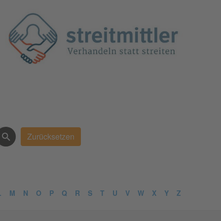
L
M
N
O
P
Q
R
S
T
U
V
W
X
Y
Z