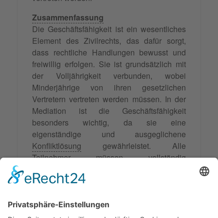
Zusammenfassung
Die Geschäftsfähigkeit ist ein wesentliches
Element des Zivilrechts, das dafür sorgt,
dass rechtliche Handlungen bewusst und
freiwillig erfolgen. Sie ist grundsätzlich mit
der Volljährigkeit verbunden, wobei
Minderjährige von ihren gesetzlichen
Vertretern vertreten werden müssen. In der
Mediation ist die Geschäftsfähigkeit
besonders wichtig, da sie eine
eigenständige und ausgeglichene
Konfliktlösung
gewährleistet. Alle
Teilnehmer müssen vollständig
geschäftsfähig sein, um ihre Interessen
verstehen und vertreten zu können.
Außerdem müssen juristische Personen wie
GmbHs durch ihre Organe handeln können,
wobei in besonderen Fällen, wie bei