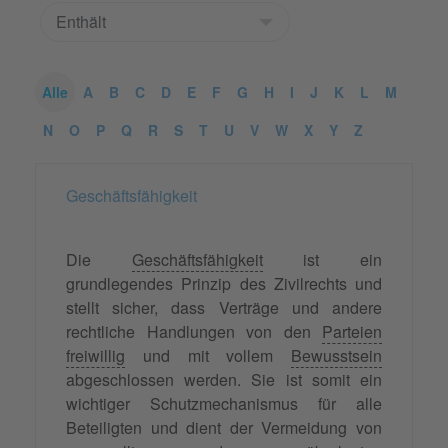
Alle
A
B
C
D
E
F
G
H
I
J
K
L
M
N
O
P
Q
R
S
T
U
V
W
X
Y
Z
Geschäftsfähigkeit
Die
Geschäftsfähigkeit
ist ein
grundlegendes Prinzip des Zivilrechts und
stellt sicher, dass Verträge und andere
rechtliche Handlungen von den
Parteien
freiwillig
und mit vollem
Bewusstsein
abgeschlossen werden. Sie ist somit ein
wichtiger Schutzmechanismus für alle
Beteiligten und dient der Vermeidung von