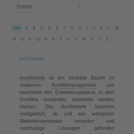
Alle
A
B
C
D
E
F
G
H
I
J
K
L
M
N
O
P
Q
R
S
T
U
V
W
X
Y
Z
Konfliktreife
Konfliktreife
ist ein zentraler Begriff im
modernen
Konfliktmanagement
und
beschreibt den Entwicklungsstand, in dem
Konflikte konstruktiv bearbeitet werden
können. Die Konfliktreife bestimmt
maßgeblich, ob und wie erfolgreich
Mediationsprozesse verlaufen und
nachhaltige Lösungen gefunden