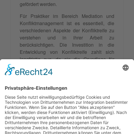
gefördert werden.
Für Praktiker im Bereich Mediation und
Konfliktmanagement ist es essentiell, die
verschiedenen Aspekte der Konfliktreife zu
verstehen und in ihrer Arbeit zu
berücksichtigen. Die Investition in die
Entwicklung von Konfliktreife zahlt sich
langfristig aus, da sie die Grundlage für
nachhaltige und für alle Beteiligten
zufriedenstellende
Konfliktlösungen
schafft.
In einer Zeit zunehmender gesellschaftlicher
Polarisierung wird die Fähigkeit zur
konstruktiven Konfliktbearbeitung immer
wichtiger – und Konfliktreife ist der
Schlüssel dazu.