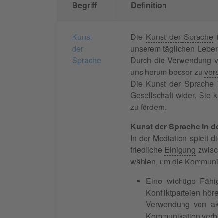
Begriff
Definition
Kunst
Die
Kunst der Sprache
i
der
unserem täglichen Leben
Sprache
Durch die Verwendung vo
uns herum besser zu
ver
Die Kunst der Sprache 
Gesellschaft wider. Sie
zu fördern.
Kunst der Sprache in d
In der Mediation spielt 
friedliche
Einigung
zwisc
wählen, um die Kommuni
Eine wichtige Fähi
Konfliktparteien hö
Verwendung von ak
Kommunikation verb