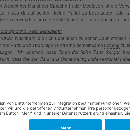
ger Aspekt der Kunst der Sprache in der Mediation ist die Ver
tor muss darauf achten, keine Partei zu bevorzugen oder zu
 zu verwenden, um die Konfliktparteien dazu zu bringen, ihre
t der Sprache in der Mediation:
 zwei Nachbarn, die sich über einen zu hohen Zaun streiten, 
n der Parteien zu beruhigen und eine gemeinsame
Lösung
zu f
sagen: "
Ich verstehe, dass Ihnen der hohe Zaun Sorgen bere
 auch, dass Sie den Zaun aus Sicherheitsgründen errichtet hab
edenken berücksichtigt als auch die Bedürfnisse Ihres Nachbarn
 Familie, Erbschaft, Beruf, Wirtschaft und Schule
 ☎
0340 530 952 03