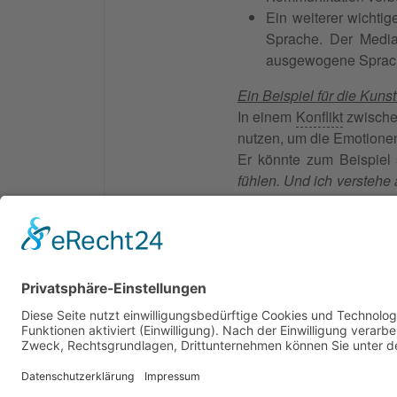
Ein weiterer wichti
Sprache. Der Media
ausgewogene Sprache
Ein Beispiel für die Kuns
In einem
Konflikt
zwischen
nutzen, um die Emotione
Er könnte zum Beispiel 
fühlen. Und ich verstehe
sowohl Ihre Sicherheitsb
Synonyme: Sprachkunst
© 2026 Frank Hartung Ihr Mediator bei Konflikten in
🏠 06844 Dessau-Roßlau Albrechtstraße 116