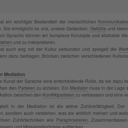
st ein wichtiger Bestandteil der menschlichen
Kommunikatio
. Sie ermöglicht es uns, unsere Gedanken,
Gefühle
und Ideen
n Sprache können wir komplexe Konzepte und abstrakte Ideen
stehen
und zu interpretieren.
ist auch eng mit der Kultur verbunden und spiegelt die
Wer
 kann dazu beitragen, Brücken zwischen verschiedenen Kultu
er
Mediation
die Kunst der Sprache eine entscheidende Rolle, da sie dazu b
hen den
Parteien
zu erzielen. Ein
Mediator
muss in der Lage se
kation zwischen den
Konfliktparteien
zu verbessern und eine ve
gkeit in der Mediation ist die aktive Zuhörerfähigkeit. De
ren, sondern auch verstehen, was sie wirklich meinen und we
tiven Zuhörtechniken wie
Paraphrasieren
, Zusammenfassen
essern und
Missverständnisse
aufdecken.