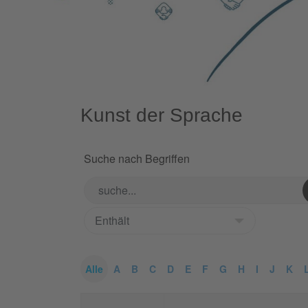
Kunst der Sprache
Suche nach Begriffen
Alle
A
B
C
D
E
F
G
H
I
J
K