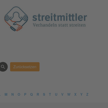
L
M
N
O
P
Q
R
S
T
U
V
W
X
Y
Z