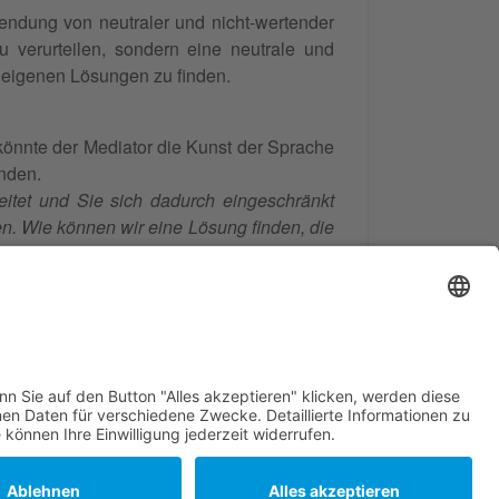
wendung von neutraler und nicht-wertender
 verurteilen, sondern eine neutrale und
 eigenen Lösungen zu finden.
könnte der Mediator die Kunst der Sprache
inden.
itet und Sie sich dadurch eingeschränkt
en. Wie können wir eine Lösung finden, die
 respektiert?
"
263
Bewertungen auf
ProvenExpert.com
Frank Hartung - Familien- und