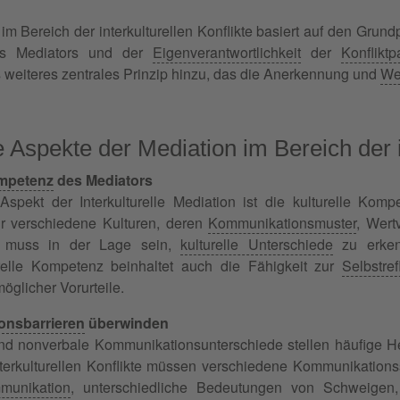
im Bereich der interkulturellen Konflikte basiert auf den Grund
 Mediators und der
Eigenverantwortlichkeit
der
Konfliktp
 weiteres zentrales Prinzip hinzu, das die Anerkennung und
We
 Aspekte der Mediation im Bereich der in
mpetenz
des Mediators
 Aspekt der Interkulturelle Mediation ist die kulturelle Ko
r verschiedene Kulturen, deren
Kommunikationsmuster
, Wert
r muss in der Lage sein,
kulturelle Unterschiede
zu erkenn
relle Kompetenz beinhaltet auch die Fähigkeit zur
Selbstref
öglicher Vorurteile.
onsbarrieren
überwinden
nd nonverbale Kommunikationsunterschiede stellen häufige He
terkulturellen Konflikte müssen verschiedene Kommunikationsst
munikation
, unterschiedliche Bedeutungen von Schweigen