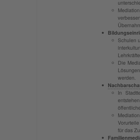
unterschi
Mediation
verbesser
Übernahme
Bildungseinr
Schulen u
interkult
Lehrkräft
Die Media
Lösungen 
werden.
Nachbarschaf
In Stadtt
entstehe
öffentlich
Mediation
Vorurteil
für das 
Familienmedi