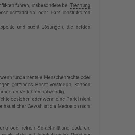
flikten führen, insbesondere bei
Trennung
chlechterrollen oder Familienstrukturen
n Aspekte und sucht Lösungen, die beiden
zen, wenn fundamentale Menschenrechte oder
 gegen geltendes
Recht
verstoßen, können
u anderen Verfahren notwendig.
chte bestehen oder wenn eine Partei nicht
 häuslicher Gewalt ist die Mediation nicht
tzung oder reinen Sprachmittlung dadurch,
t auch nicht mit interkultureller
Beratung