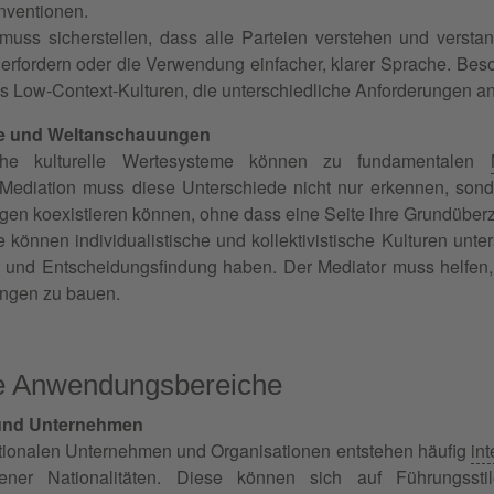
onventionen.
muss sicherstellen, dass alle Parteien verstehen und verst
erfordern oder die Verwendung einfacher, klarer Sprache. Beso
s Low-Context-Kulturen, die unterschiedliche Anforderungen an
e und Weltanschauungen
iche kulturelle Wertesysteme können zu fundamentalen
le Mediation muss diese Unterschiede nicht nur erkennen, so
ngen koexistieren können, ohne dass eine Seite ihre Grundüb
 können individualistische und kollektivistische Kulturen unt
und Entscheidungsfindung haben. Der Mediator muss helfen
ngen zu bauen.
e Anwendungsbereiche
 und Unternehmen
ationalen Unternehmen und Organisationen entstehen häufig
int
dener Nationalitäten. Diese können sich auf Führungssti