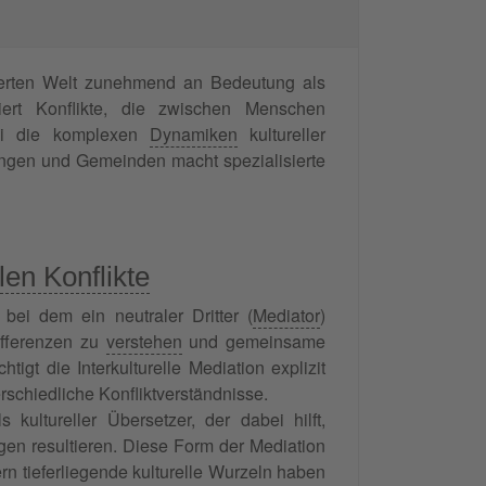
isierten Welt zunehmend an Bedeutung als
ert Konflikte, die zwischen Menschen
abei die komplexen
Dynamiken
kultureller
tungen und Gemeinden macht spezialisierte
len Konflikte
, bei dem ein neutraler Dritter (
Mediator
)
ifferenzen zu
verstehen
und gemeinsame
gt die Interkulturelle Mediation explizit
schiedliche Konfliktverständnisse.
 kultureller Übersetzer, der dabei hilft,
gen resultieren. Diese Form der Mediation
ern tieferliegende kulturelle Wurzeln haben