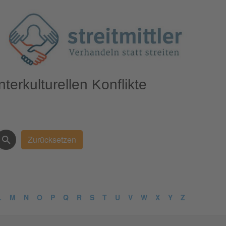
terkulturellen Konflikte
L
M
N
O
P
Q
R
S
T
U
V
W
X
Y
Z