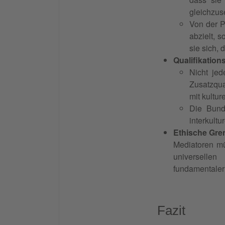
gleichzuse
Von der P
abzielt, 
sie sich, 
Qualifikatio
Nicht jed
Zusatzqua
mit kulture
Die Bund
interkultu
Ethische Gre
Mediatoren m
universellen
fundamentaler 
Fazit