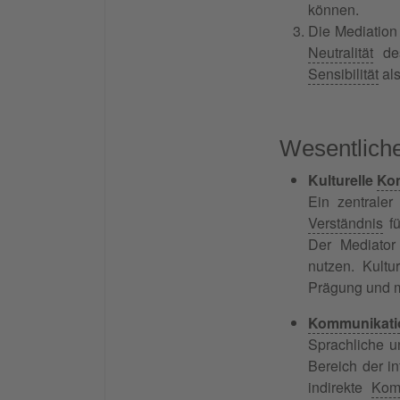
können.
Die Mediation 
Neutralität
des
Sensibilität
als
Wesentliche
Kulturelle
Ko
Ein zentraler
Verständnis
fü
Der Mediato
nutzen. Kultu
Prägung und m
Kommunikati
Sprachliche u
Bereich der in
indirekte
Kom