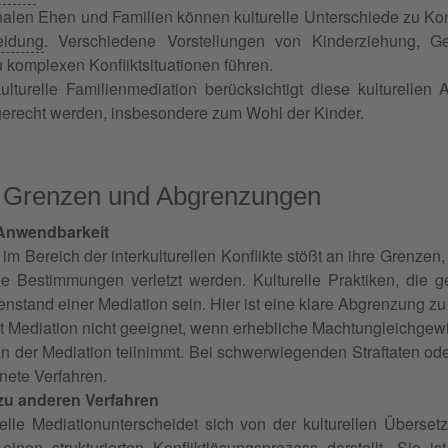
onalen Ehen und Familien können kulturelle Unterschiede zu Kon
eidung
. Verschiedene Vorstellungen von Kinderziehung, Ges
 komplexen Konfliktsituationen führen.
kulturelle Familienmediation berücksichtigt diese kulturelle
gerecht werden, insbesondere zum Wohl der Kinder.
e Grenzen und Abgrenzungen
Anwendbarkeit
 im Bereich der interkulturellen Konflikte stößt an ihre Gren
he Bestimmungen verletzt werden. Kulturelle Praktiken, die
enstand einer Mediation sein. Hier ist eine klare Abgrenzung z
t Mediation nicht geeignet, wenn erhebliche Machtungleichgewi
n der Mediation teilnimmt. Bei schwerwiegenden Straftaten oder
nete Verfahren.
u anderen Verfahren
urelle Mediationunterscheidet sich von der kulturellen Überse
einen strukturierten Konfliktlösungsprozess darstellt. Sie is