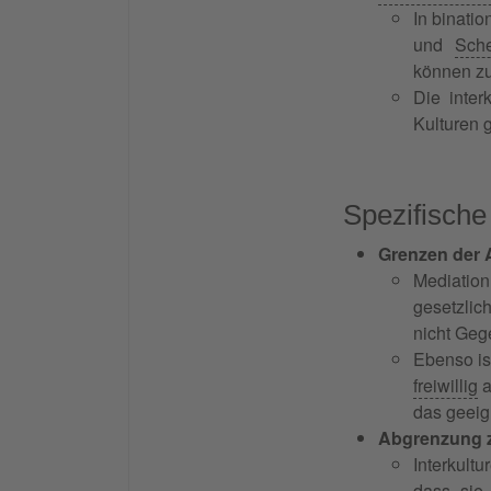
In binati
und
Sch
können zu
Die inter
Kulturen 
Spezifisch
Grenzen der 
Mediation
gesetzlic
nicht Geg
Ebenso is
freiwillig
a
das geeig
Abgrenzung z
Interkult
dass sie 