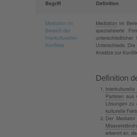
Begriff
Definition
Mediation im
Mediation
im Berei
Bereich der
spezialisierte F
interkulturellen
unterschiedlicher
Konflikte
Unterschiede. Die 
Ansätze zur Konfli
Definition 
Interkulturell
Parteien
aus v
Lösungen zu en
kulturelle Fak
Der Mediator 
Missverständn
erkennt an, da