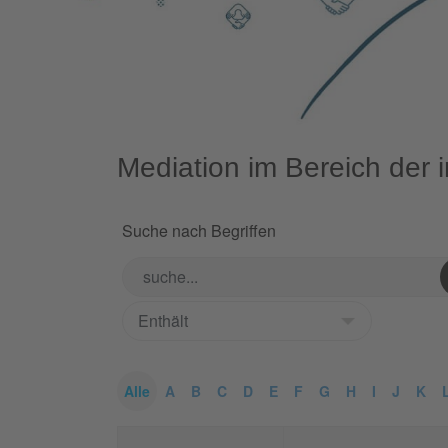
Mediation im Bereich der in
Suche nach Begriffen
Alle
A
B
C
D
E
F
G
H
I
J
K