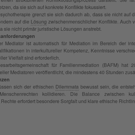
tzen, da sie sich auf konkrete Konflikte fokussiert.
sychotherapie grenzt sie sich dadurch ab, dass sie nicht auf
sondern auf die
Lösung
zwischenmenschlicher Konflikte. Auch vo
da sie nicht primär juristische Lösungen anstrebt.
nsanforderungen
er Mediator ist automatisch für Mediation im Bereich der inte
lifikationen in interkultureller Kompetenz, Kenntnisse versc
ller Vielfalt sind erforderlich.
esarbeitsgemeinschaft für Familienmediation (BAFM) hat 
reller Mediatoren veröffentlicht, die mindestens 40 Stunden zusä
nzen
üssen sich der ethischen
Dilemmata
bewusst sein, die entste
 Menschenrechten kollidieren. Die Balance zwischen kul
Rechte erfordert besondere Sorgfalt und klare ethische Richtlin