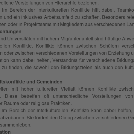
edliche Vorstellungen von
Hierarchie
beziehen.
 im Bereich der interkulturellen Konflikte hilft dabei, Teamk
n und ein inklusives Arbeitsumfeld zu schaffen. Besonders relev
n oder in Projektteams mit Mitgliedern aus verschiedenen Lä
ichtungen
nd Universitäten mit hohem Migrantenanteil sind häufige Anwe
urellen Konflikte. Konflikte können zwischen Schülern vers
en oder zwischen verschiedenen Vorstellungen von Erziehung u
tion kann dabei helfen, Verständnis für verschiedene Bildun
zu finden, die sowohl den Bildungszielen als auch den kultu
tskonflikte
und Gemeinden
eilen mit hoher kultureller Vielfalt können Konflikte zwi
n. Diese betreffen oft unterschiedliche Vorstellungen vo
er Räume oder religiöse Praktiken.
 im Bereich der interkulturellen Konflikte kann dabei helf
e abzubauen. Sie fördert den Dialog zwischen verschiedenen 
Zusammenleben.
ation