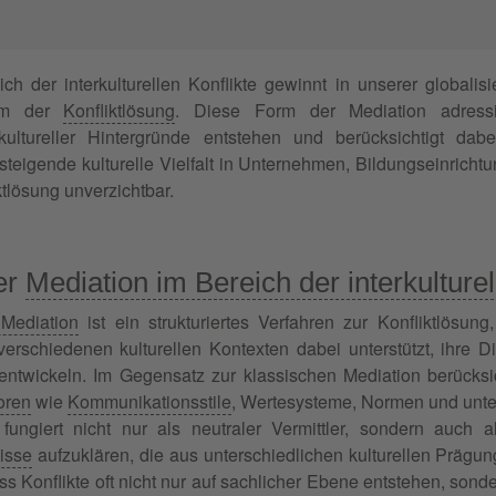
ch der interkulturellen Konflikte gewinnt in unserer global
orm der
Konfliktlösung
. Diese Form der Mediation adressi
 kultureller Hintergründe entstehen und berücksichtigt d
steigende kulturelle Vielfalt in Unternehmen, Bildungseinrich
ktlösung unverzichtbar.
der
Mediation im Bereich der interkulturel
e Mediation
ist ein strukturiertes Verfahren zur Konfliktlösung
erschiedenen kulturellen Kontexten dabei unterstützt, ihre D
twickeln. Im Gegensatz zur klassischen Mediation berücksichti
toren
wie
Kommunikationsstile
, Wertesysteme, Normen und unter
fungiert nicht nur als neutraler Vermittler, sondern auch als
isse
aufzuklären, die aus unterschiedlichen kulturellen Prägun
ss Konflikte oft nicht nur auf sachlicher Ebene entstehen, sond