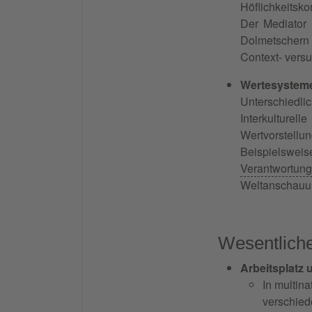
Höflichkeitsk
Der Mediator 
Dolmetschern 
Context- versu
Wertesystem
Unterschiedl
Interkulturel
Wertvorstellu
Beispielsweise
Verantwortung
Weltanschauu
Wesentlich
Arbeitsplatz
In multin
verschie