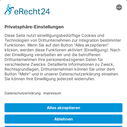
eine Chance zur Bereicherung und
Innovation durch kulturelle Vielfalt. In einer
Zeit zunehmender globaler Vernetzung wird
die Fähigkeit zum erfolgreichen Umgang mit
interkulturellen Konflikten zu einer
Schlüsselqualifikation für persönlichen und
organisationalen Erfolg.
© 2026 Frank Hartung Ihr Mediator bei Konflikten in Familie,
Erbschaft, Beruf, Wirtschaft und Schule
🏠 06844 Dessau-Roßlau Albrechtstraße 116 ☎
0340 530
952 03
263
Bewertungen auf ProvenExpert.com