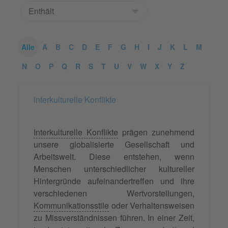
Alle
A
B
C
D
E
F
G
H
I
J
K
L
M
N
O
P
Q
R
S
T
U
V
W
X
Y
Z
interkulturelle Konflikte
Interkulturelle Konflikte
prägen zunehmend
unsere globalisierte Gesellschaft und
Arbeitswelt. Diese entstehen, wenn
Menschen unterschiedlicher kultureller
Hintergründe aufeinandertreffen und ihre
verschiedenen Wertvorstellungen,
Kommunikationsstile
oder Verhaltensweisen
zu Missverständnissen führen. In einer Zeit,