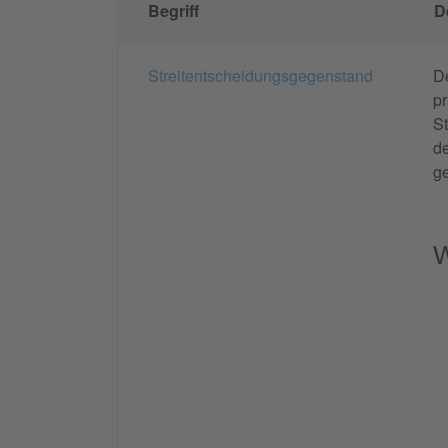
Begriff
D
Streitentscheidungsgegenstand
D
pr
St
d
g
W