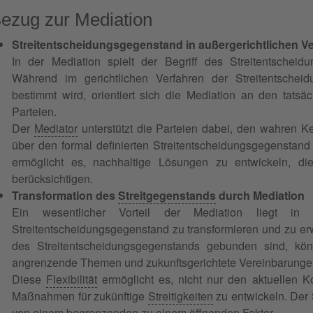
ezug zur Mediation
Streitentscheidungsgegenstand in außergerichtlichen V
In der Mediation spielt der Begriff des Streitentscheidu
Während im gerichtlichen Verfahren der Streitentscheid
bestimmt wird, orientiert sich die Mediation an den tatsä
Parteien.
Der
Mediator
unterstützt die Parteien dabei, den wahren Kern
über den formal definierten Streitentscheidungsgegenstand
ermöglicht es, nachhaltige Lösungen zu entwickeln, die
berücksichtigen.
Transformation des
Streitgegenstands
durch Mediation
Ein wesentlicher Vorteil der Mediation liegt in 
Streitentscheidungsgegenstand zu transformieren und zu er
des Streitentscheidungsgegenstands gebunden sind, kö
angrenzende Themen und zukunftsgerichtete Vereinbarungen
Diese
Flexibilität
ermöglicht es, nicht nur den aktuellen Ko
Maßnahmen für zukünftige
Streitigkeiten
zu entwickeln. Der 
von einem begrenzenden zu einem öffnenden Faktor.