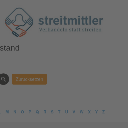
nstand
L
M
N
O
P
Q
R
S
T
U
V
W
X
Y
Z