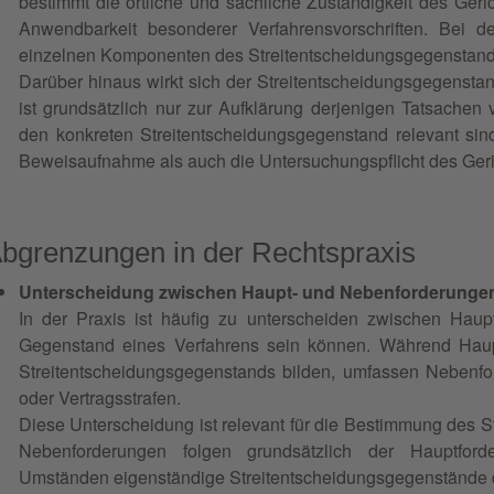
bestimmt die örtliche und sachliche Zuständigkeit des Geri
Anwendbarkeit besonderer Verfahrensvorschriften. Bei d
einzelnen Komponenten des Streitentscheidungsgegenstands
Darüber hinaus wirkt sich der Streitentscheidungsgegensta
ist grundsätzlich nur zur Aufklärung derjenigen Tatsachen v
den konkreten Streitentscheidungsgegenstand relevant si
Beweisaufnahme als auch die Untersuchungspflicht des Geri
bgrenzungen in der Rechtspraxis
Unterscheidung zwischen Haupt- und Nebenforderunge
In der Praxis ist häufig zu unterscheiden zwischen Hau
Gegenstand eines Verfahrens sein können. Während Haup
Streitentscheidungsgegenstands bilden, umfassen Nebenfo
oder Vertragsstrafen.
Diese Unterscheidung ist relevant für die Bestimmung des Str
Nebenforderungen folgen grundsätzlich der Hauptfor
Umständen eigenständige Streitentscheidungsgegenstände d