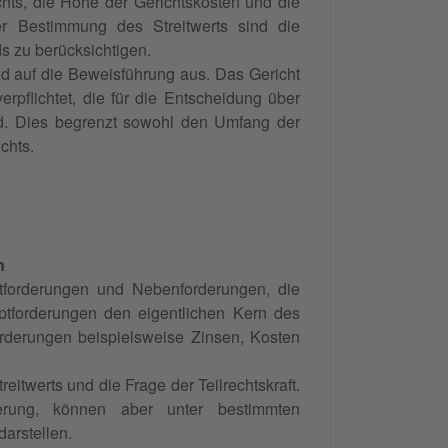
chts, die Höhe der Gerichtskosten und die
er Bestimmung des Streitwerts sind die
 zu berücksichtigen.
nd auf die Beweisführung aus. Das Gericht
erpflichtet, die für die Entscheidung über
nd. Dies begrenzt sowohl den Umfang der
chts.
n
ptforderungen und Nebenforderungen, die
tforderungen den eigentlichen Kern des
rderungen beispielsweise Zinsen, Kosten
eitwerts und die Frage der Teilrechtskraft.
derung, können aber unter bestimmten
arstellen.