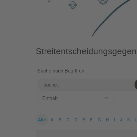
Streitentscheidungsgege
Suche nach Begriffen
Alle
A
B
C
D
E
F
G
H
I
J
K