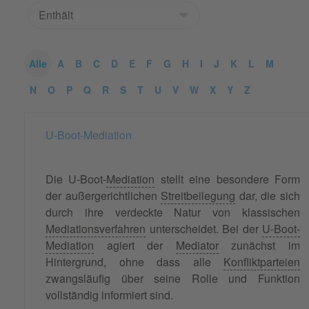
Alle
A
B
C
D
E
F
G
H
I
J
K
L
M
N
O
P
Q
R
S
T
U
V
W
X
Y
Z
U-Boot-Mediation
Die U-Boot-
Mediation
stellt eine besondere Form
der außergerichtlichen
Streitbeilegung
dar, die sich
durch ihre verdeckte Natur von klassischen
Mediationsverfahren
unterscheidet. Bei der
U-Boot-
Mediation
agiert der
Mediator
zunächst im
Hintergrund, ohne dass alle
Konfliktparteien
zwangsläufig über seine Rolle und Funktion
vollständig informiert sind.