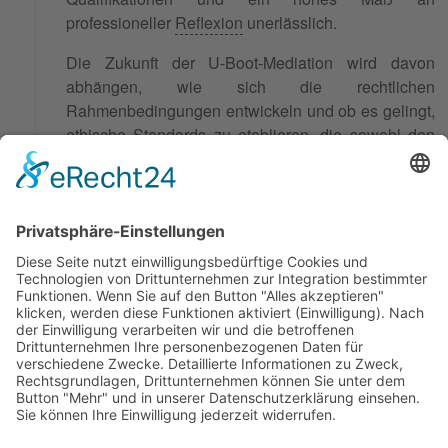
professioneller
Reflexion
unerlässlich.
Die Zukunft der U-Boot-Mediation wird davon
abhängen, wie sich die rechtlichen
Rahmenbedingungen entwickeln und ob es gelingt,
ethische Standards zu etablieren, die sowohl den
Anforderungen der Konfliktlösung als auch den
Grundsätzen der Mediation gerecht werden. In
jedem Fall bleibt sie ein interessantes Instrument im
Spektrum der alternativen
Streitbeilegungsverfahren, das bei sachgerechter
Anwendung zur
Lösung
komplexer Konflikte
beitragen kann.
© 2026 Frank Hartung Ihr Mediator bei Konflikten in Familie,
Erbschaft, Beruf, Wirtschaft und Schule