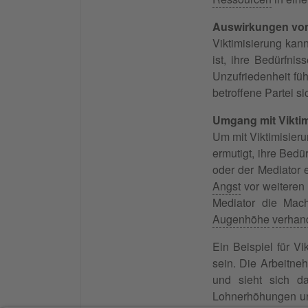
Auswirkungen von 
Viktimisierung kann
ist, ihre Bedürfni
Unzufriedenheit fü
betroffene Partei si
Umgang mit Viktim
Um mit Viktimisieru
ermutigt, ihre Bedü
oder der Mediator e
Angst
vor weiteren 
Mediator die Mach
Augenhöhe
verhan
Ein Beispiel für V
sein. Die Arbeitne
und sieht sich da
Lohnerhöhungen und