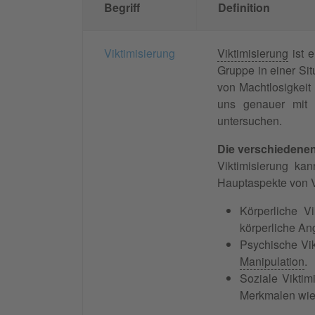
Begriff
Definition
Viktimisierung
Viktimisierung
ist e
Gruppe in einer Si
von Machtlosigkeit
uns genauer mit 
untersuchen.
Die verschiedenen
Viktimisierung ka
Hauptaspekte von Vi
Körperliche V
körperliche An
Psychische Vik
Manipulation
.
Soziale Viktim
Merkmalen wie 