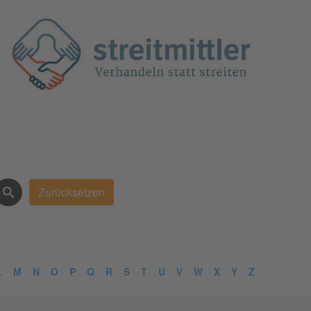
L
M
N
O
P
Q
R
S
T
U
V
W
X
Y
Z