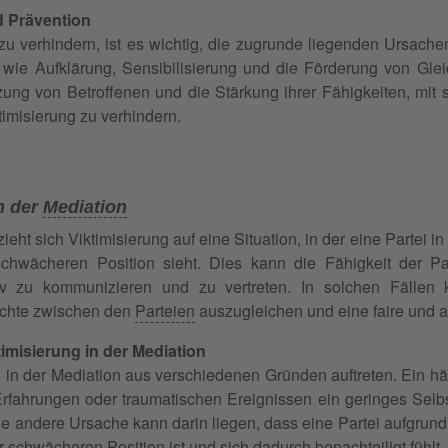
d Prävention
zu verhindern, ist es wichtig, die zugrunde liegenden Ursac
ie Aufklärung, Sensibilisierung und die Förderung von Glei
zung von Betroffenen und die Stärkung ihrer Fähigkeiten, mit
timisierung zu verhindern.
n der
Mediation
ieht sich Viktimisierung auf eine Situation, in der eine Partei i
chwächeren Position sieht. Dies kann die Fähigkeit der Par
tiv zu kommunizieren und zu vertreten. In solchen Fällen 
chte zwischen den
Parteien
auszugleichen und eine faire un
imisierung in der Mediation
 in der Mediation aus verschiedenen Gründen auftreten. Ein häu
fahrungen oder traumatischen Ereignissen ein geringes Selbst
ine andere Ursache kann darin liegen, dass eine Partei aufgrun
r schwächeren Position ist und sich dadurch benachteiligt fühlt.