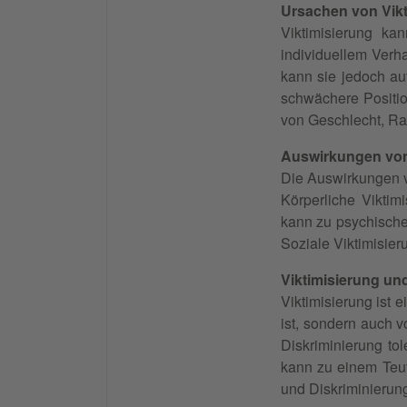
Ursachen von Vikt
Viktimisierung ka
individuellem Verh
kann sie jedoch au
schwächere Position
von Geschlecht, R
Auswirkungen von
Die Auswirkungen v
Körperliche Viktim
kann zu psychische
Soziale Viktimisier
Viktimisierung un
Viktimisierung ist
ist, sondern auch v
Diskriminierung to
kann zu einem Teuf
und Diskriminierung