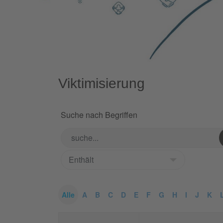
Viktimisierung
Suche nach Begriffen
Alle
A
B
C
D
E
F
G
H
I
J
K