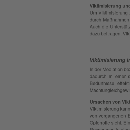
Viktimisierung un
Um Viktimisierung 
durch Maßnahmen w
Auch die Unterstüt
dazu beitragen, Vik
Viktimisierung i
In der Mediation bez
dadurch in einer s
Bedürfnisse effek
Machtungleichgewi
Ursachen von Vikt
Viktimisierung kann
von vergangenen Er
Opferrolle sieht. E
Ressourcen
in eine