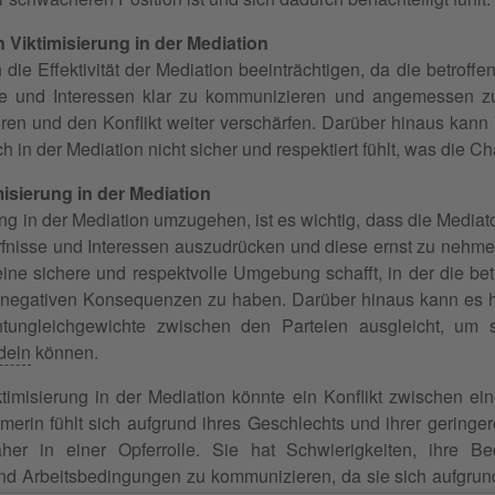
Viktimisierung in der Mediation
 die Effektivität der Mediation beeinträchtigen, da die betroff
sse und Interessen klar zu kommunizieren und angemessen zu
hren und den Konflikt weiter verschärfen. Darüber hinaus kann 
ch in der Mediation nicht sicher und respektiert fühlt, was die 
isierung in der Mediation
ng in der Mediation umzugehen, ist es wichtig, dass die Mediat
rfnisse und Interessen auszudrücken und diese ernst zu nehmen
ine sichere und respektvolle Umgebung schafft, in der die bet
negativen Konsequenzen zu haben. Darüber hinaus kann es hil
tungleichgewichte zwischen den Parteien ausgleicht, um si
deln
können.
iktimisierung in der Mediation könnte ein Konflikt zwischen e
hmerin fühlt sich aufgrund ihres Geschlechts und ihrer geringe
her in einer Opferrolle. Sie hat Schwierigkeiten, ihre B
 Arbeitsbedingungen zu kommunizieren, da sie sich aufgrund