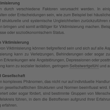
imisierung
nn durch verschiedene Faktoren verursacht werden. In ei
alten oder Entscheidungen sein, wie zum Beispiel bei häuslich
f strukturelle und systemische Ungleichheiten zurückzuführen 
 bringen und somit anfälliger für Viktimisierung machen. Beisp
asse oder sozioökonomischem Status.
 Viktimisierung
on Viktimisierung können tiefgreifend sein und sich auf alle A
isierung kann zu Verletzungen, Behinderungen oder sogar zu
n Erkrankungen wie Angststörungen, Depressionen oder postt
ung kann zu sozialer Isolation, geringem
Selbstwertgefühl
und a
d Gesellschaft
 ein komplexes Phänomen, das nicht nur auf individuelle Hand
on gesellschaftlichen Strukturen und Normen beeinflusst wird. I
leriert oder sogar fördert, sind bestimmte Gruppen von Mensche
elskreis führen, in dem die Betroffenen aufgrund ihrer Erfahru
 erfahren.