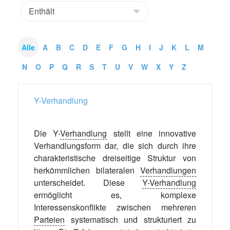
Alle
A
B
C
D
E
F
G
H
I
J
K
L
M
N
O
P
Q
R
S
T
U
V
W
X
Y
Z
Y-Verhandlung
Die Y-
Verhandlung
stellt eine innovative
Verhandlungsform dar, die sich durch ihre
charakteristische dreiseitige Struktur von
herkömmlichen bilateralen
Verhandlungen
unterscheidet. Diese
Y-Verhandlung
ermöglicht es, komplexe
Interessenskonflikte zwischen mehreren
Parteien
systematisch und strukturiert zu