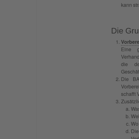
kann st
Die Gru
Vorbere
Eine g
Verhand
die de
Geschäf
Die BA
Vorberei
schafft
Zusätzl
Was
We
Wo 
Die
Ver