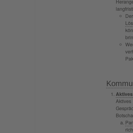
Herange
langfri
Der
Lös
kön
bri
Wer
ver
Pak
Kommun
Aktive
Aktives
Gespräc
Botscha
Par
ric