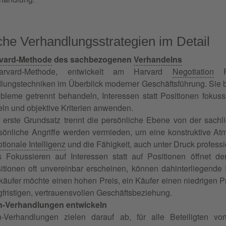
che Verhandlungsstrategien im Detail
vard-Methode
des sachbezogenen
Verhandelns
rvard-Methode, entwickelt am Harvard
Negotiation
Pr
lungstechniken im Überblick moderner Geschäftsführung. Sie b
bleme getrennt behandeln, Interessen statt Positionen fokuss
eln und objektive Kriterien anwenden.
 erste Grundsatz trennt die persönliche Ebene von der sach
sönliche Angriffe werden vermieden, um eine konstruktive Atm
tionale Intelligenz
und die Fähigkeit, auch unter Druck professi
 Fokussieren auf Interessen statt auf Positionen öffnet d
itionen oft unvereinbar erscheinen, können dahinterliegende 
käufer möchte einen hohen Preis, ein Käufer einen niedrigen P
gfristigen, vertrauensvollen Geschäftsbeziehung.
n-Verhandlungen entwickeln
-Verhandlungen zielen darauf ab, für alle Beteiligten vor