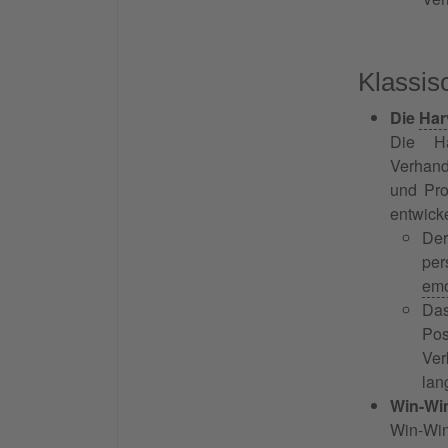
Klassis
Die
Har
Die Ha
Verhand
und Pro
entwick
Der
per
emo
Das
Pos
Ver
lan
Win-Wi
Win-Win