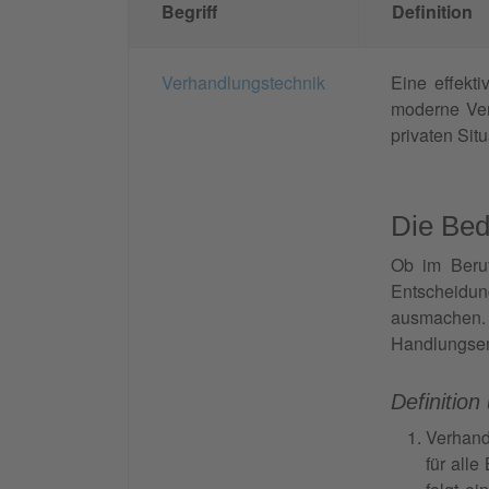
Begriff
Definition
Verhandlungstechnik
Eine effekt
moderne Verh
privaten Si
Die Bed
Ob im Beruf
Entscheidu
ausmachen.
Handlungsem
Definitio
Verhand
für all