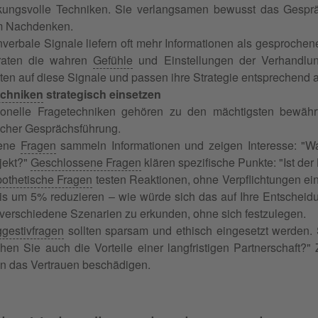
kungsvolle Techniken. Sie verlangsamen bewusst das Gespr
 Nachdenken.
verbale Signale liefern oft mehr Informationen als gesproche
raten die wahren
Gefühle
und Einstellungen der Verhandlung
ten auf diese Signale und passen ihre Strategie entsprechend 
echniken
strategisch einsetzen
ionelle Fragetechniken gehören zu den mächtigsten bewähr
eicher Gesprächsführung.
fene
Fragen
sammeln Informationen und zeigen Interesse: "Was
jekt?"
Geschlossene Fragen
klären spezifische Punkte: "Ist der
othetische Fragen
testen Reaktionen, ohne Verpflichtungen e
is um 5% reduzieren – wie würde sich das auf Ihre Entscheid
 verschiedene Szenarien zu erkunden, ohne sich festzulegen.
gestivfragen
sollten sparsam und ethisch eingesetzt werden.
hen Sie auch die Vorteile einer langfristigen Partnerschaft?"
n das Vertrauen beschädigen.