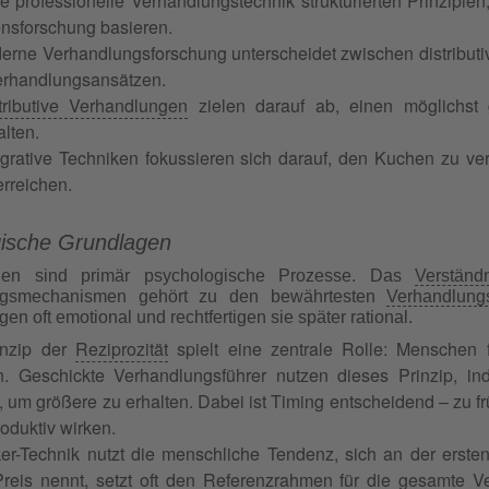
ine professionelle Verhandlungstechnik strukturierten Prinzipi
ensforschung basieren.
erne Verhandlungsforschung unterscheidet zwischen distributi
erhandlungsansätzen.
tributive Verhandlungen
zielen darauf ab, einen möglichst
alten.
egrative Techniken fokussieren sich darauf, den Kuchen zu 
erreichen.
ische Grundlagen
gen sind primär psychologische Prozesse. Das
Verständ
ngsmechanismen gehört zu den bewährtesten
Verhandlung
en oft emotional und rechtfertigen sie später rational.
inzip der
Reziprozität
spielt eine zentrale Rolle: Menschen fü
n. Geschickte Verhandlungsführer nutzen dieses Prinzip, i
 um größere zu erhalten. Dabei ist Timing entscheidend – zu 
oduktiv wirken.
er-Technik nutzt die menschliche Tendenz, sich an der erste
Preis nennt, setzt oft den Referenzrahmen für die gesamte
V