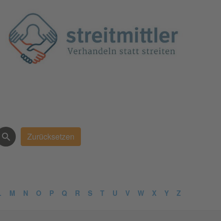
L
M
N
O
P
Q
R
S
T
U
V
W
X
Y
Z