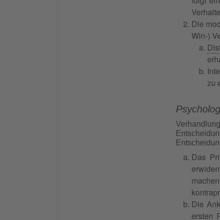
folgt e
Verhalt
Die mod
Win-) V
Dis
erh
Int
zu 
Psycholog
Verhandlun
Entscheidu
Entscheidung
Das Pr
erwider
machen,
kontrapr
Die Ank
ersten 