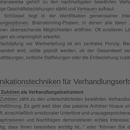
hensweise gehört zu den nachhaltigsten bewährten Verha
stige Geschäftsbeziehungen stärkt und
Vertrauen
aufbaut.
 Schlüssel liegt in der Identifikation gemeinsamer Int
ungsoptionen
. Brainstorming-Phasen, in denen alle Ideen
nen überraschende Möglichkeiten eröffnen. Oft existieren 
ngen als ursprünglich erwartet.
tschöpfung vor Wertverteilung ist ein zentrales Prinzip. B
handelt wird, sollte geprüft werden, ob der Gesamtwert v
etlösungen, zeitliche Staffelungen oder die Einbeziehung zusä
ikationstechniken
für Verhandlungserf
s Zuhören
als Verhandlungsinstrument
Zuhören
zählt zu den unterschätztesten bewährten Verhandlun
hsführung. Es geht weit über das passive Anhören hinaus un
ft, einschließlich emotionaler Untertöne und unausgesprochene
aphrasieren
und Nachfragen demonstrieren echtes Interesse u
htig, dass Ihnen besonders wichtig ist..." oder "Können Sie 