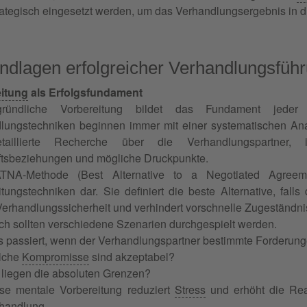
rategisch eingesetzt werden, um das Verhandlungsergebnis in 
ndlagen erfolgreicher Verhandlungsfüh
itung
als Erfolgsfundament
ründliche Vorbereitung bildet das Fundament jeder e
lungstechniken beginnen immer mit einer systematischen Ana
taillierte Recherche über die Verhandlungspartner, ih
tsbeziehungen und mögliche Druckpunkte.
TNA-Methode (Best Alternative to a Negotiated Agreemen
tungstechniken dar. Sie definiert die beste Alternative, falls
 Verhandlungssicherheit und verhindert vorschnelle Zugeständni
ich sollten verschiedene Szenarien durchgespielt werden.
 passiert, wenn der Verhandlungspartner bestimmte Forderunge
lche
Kompromisse
sind akzeptabel?
liegen die absoluten Grenzen?
se mentale Vorbereitung reduziert
Stress
und erhöht die Reak
handlung.