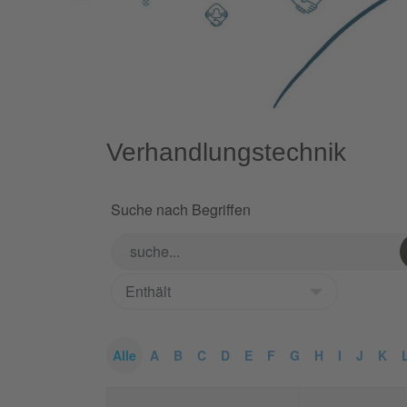
Verhandlungstechnik
Suche nach Begriffen
Alle
A
B
C
D
E
F
G
H
I
J
K