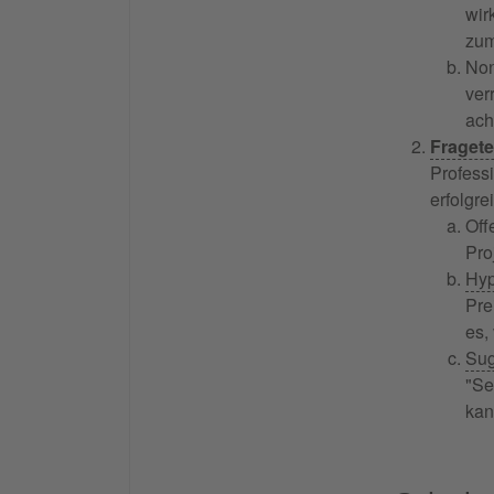
wir
zum
Non
ver
ach
Fraget
Profess
erfolgr
Of
Pro
Hyp
Pre
es,
Sug
"Se
kan