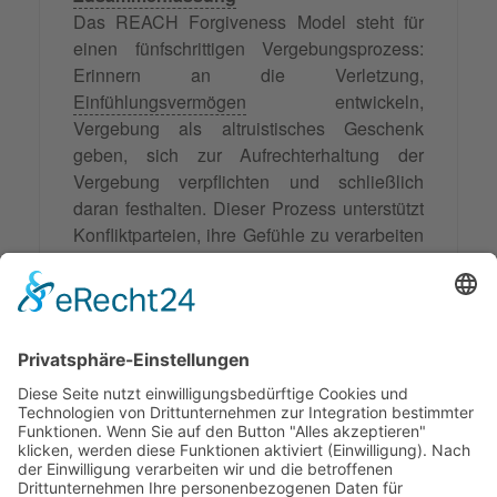
Das REACH Forgiveness Model steht für
einen fünfschrittigen Vergebungsprozess:
Erinnern an die Verletzung,
Einfühlungsvermögen
entwickeln,
Vergebung als altruistisches Geschenk
geben, sich zur Aufrechterhaltung der
Vergebung verpflichten und schließlich
daran festhalten. Dieser Prozess unterstützt
Konfliktparteien, ihre Gefühle zu verarbeiten
und den Weg zur Vergebung zu ebnen. Im
Mediationsverfahren kann das Modell
helfen, ein besseres gegenseitiges
Verständnis zu fördern und den Blick auf
eine positive zukünftige Beziehung zu
richten.