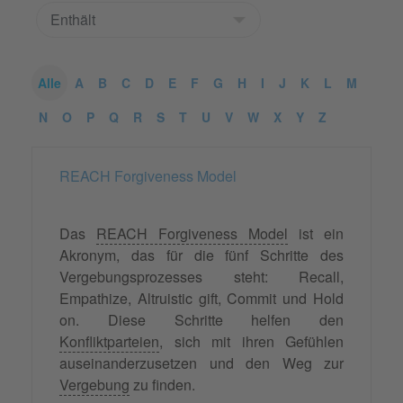
Alle
A
B
C
D
E
F
G
H
I
J
K
L
M
N
O
P
Q
R
S
T
U
V
W
X
Y
Z
REACH Forgiveness Model
Das
REACH Forgiveness Model
ist ein
Akronym, das für die fünf Schritte des
Vergebungsprozesses steht: Recall,
Empathize, Altruistic gift, Commit und Hold
on. Diese Schritte helfen den
Konfliktparteien
, sich mit ihren Gefühlen
auseinanderzusetzen und den Weg zur
Vergebung
zu finden.