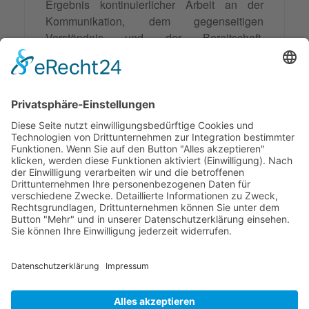
Ergebnis kontinuierlicher Arbeit an der
Kommunikation, dem gegenseitigen
Verständnis und der Bereitschaft,
Kompromisse
einzugehen. Wer diese
Prinzipien beherzigt, kann
Beziehungskonflikte nicht nur erfolgreich
lösen, sondern auch präventiv für
harmonischere zwischenmenschliche
Beziehungen sorgen.
Synonyme: Beziehungskonflikte
© 2026 Frank Hartung Ihr Mediator bei Konflikten in Familie,
Erbschaft, Beruf, Wirtschaft und Schule
🏠 06844 Dessau-Roßlau Albrechtstraße 116 ☎
0340 530
952 03