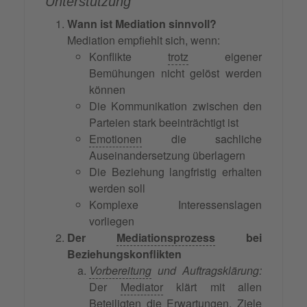
Unterstützung
Wann ist Mediation sinnvoll?
Mediation empfiehlt sich, wenn:
Konflikte
trotz
eigener
Bemühungen nicht gelöst werden
können
Die Kommunikation zwischen den
Parteien stark beeinträchtigt ist
Emotionen
die sachliche
Auseinandersetzung überlagern
Die Beziehung langfristig erhalten
werden soll
Komplexe Interessenslagen
vorliegen
Der
Mediationsprozess
bei
Beziehungskonflikten
Vorbereitung
und Auftragsklärung:
Der
Mediator
klärt mit allen
Beteiligten die Erwartungen, Ziele