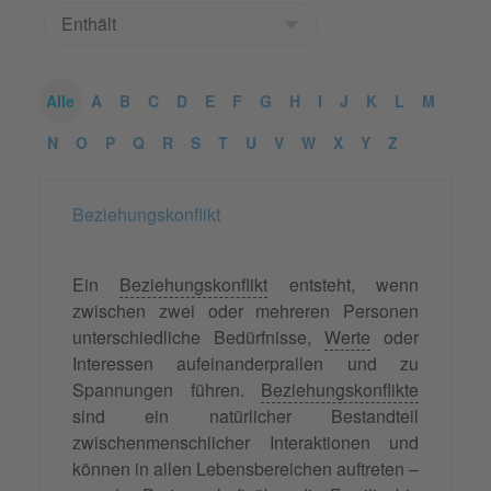
Alle
A
B
C
D
E
F
G
H
I
J
K
L
M
N
O
P
Q
R
S
T
U
V
W
X
Y
Z
Beziehungskonflikt
Ein
Beziehungskonflikt
entsteht, wenn
zwischen zwei oder mehreren Personen
unterschiedliche Bedürfnisse,
Werte
oder
Interessen aufeinanderprallen und zu
Spannungen führen.
Beziehungskonflikte
sind ein natürlicher Bestandteil
zwischenmenschlicher Interaktionen und
können in allen Lebensbereichen auftreten –