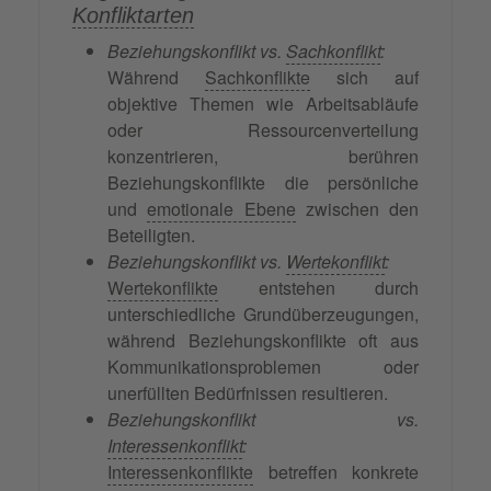
Konfliktarten
Beziehungskonflikt vs.
Sachkonflikt
:
Während
Sachkonflikte
sich auf
objektive Themen wie Arbeitsabläufe
oder Ressourcenverteilung
konzentrieren, berühren
Beziehungskonflikte die persönliche
und
emotionale Ebene
zwischen den
Beteiligten.
Beziehungskonflikt vs.
Wertekonflikt
:
Wertekonflikte
entstehen durch
unterschiedliche Grundüberzeugungen,
während Beziehungskonflikte oft aus
Kommunikationsproblemen oder
unerfüllten Bedürfnissen resultieren.
Beziehungskonflikt vs.
Interessenkonflikt
:
Interessenkonflikte
betreffen konkrete