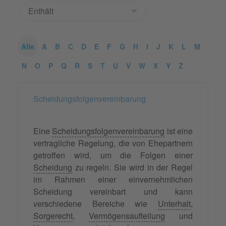
Alle
A
B
C
D
E
F
G
H
I
J
K
L
M
N
O
P
Q
R
S
T
U
V
W
X
Y
Z
Scheidungsfolgenvereinbarung
Eine
Scheidungsfolgenvereinbarung
ist eine
vertragliche Regelung, die von Ehepartnern
getroffen wird, um die Folgen einer
Scheidung
zu regeln. Sie wird in der Regel
im Rahmen einer einvernehmlichen
Scheidung vereinbart und kann
verschiedene Bereiche wie
Unterhalt
,
Sorgerecht
,
Vermögensaufteilung
und