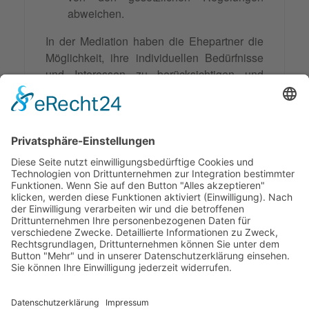
abweichen.
In der Mediation haben die Ehepartner die
Möglichkeit, ihre individuellen Bedürfnisse
und Interessen zu berücksichtigen und
gemeinsam eine für beide Seiten akzeptable
Lösung zu finden. Dadurch kann eine
gerichtliche Auseinandersetzung verkürzt
oder teilweise gänzlich vermieden werden
und die Ehepartner können in Zukunft
besser miteinander kommunizieren und
kooperieren.
© 2026 Frank Hartung Ihr Mediator bei Konflikten in Familie,
Erbschaft, Beruf, Wirtschaft und Schule