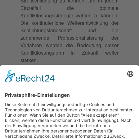
Streitschlichtung zu kennen, um in jedem
Einzelfall die optimale
Konfliktlösungsstrategie wählen zu können.
Die kontinuierliche Weiterentwicklung der
Schlichtungslandschaft und die
zunehmende Professionalisierung der
Verfahren werden die Bedeutung dieser
Konfliktlösungsform in Zukunft weiter
stärken.
Die Investition in Streitschlichtung lohnt sich
sowohl aus wirtschaftlicher als auch aus
sozialer Sicht, da sie zur Entlastung der
Gerichte beiträgt und gleichzeitig den
Beteiligten maßgeschneiderte Lösungen
ermöglicht, die über reine Rechtssprüche
hinausgehen.