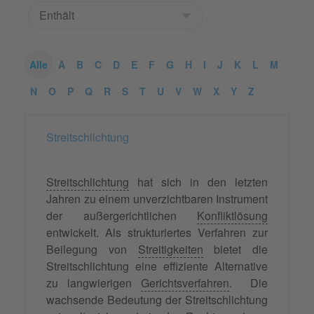
Alle
A
B
C
D
E
F
G
H
I
J
K
L
M
N
O
P
Q
R
S
T
U
V
W
X
Y
Z
Streitschlichtung
Streitschlichtung
hat sich in den letzten
Jahren zu einem unverzichtbaren Instrument
der außergerichtlichen
Konfliktlösung
entwickelt. Als strukturiertes Verfahren zur
Beilegung von
Streitigkeiten
bietet die
Streitschlichtung eine effiziente Alternative
zu langwierigen
Gerichtsverfahren
. Die
wachsende Bedeutung der Streitschlichtung