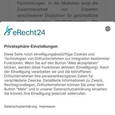
Fachrichtungen. In der Mediation sorgt die
Zusammenarbeit von Experten
verschiedener Disziplinen für ganzheitliche
und nachhaltige
Konfliktlösungen
. Sie
verbessert die Kommunikation und
Beziehungen zwischen den
Streitparteien
und führt zu individuell angepassten
Lösungen, indem sie die spezifischen
Bedürfnisse und Sichtweisen aller
Beteiligten integriert.
Synonyme: Interdisziplinarität
© 2026 Frank Hartung Ihr Mediator bei Konflikten in Familie,
Erbschaft, Beruf, Wirtschaft und Schule
🏠 06844 Dessau-Roßlau Albrechtstraße 116 ☎
0340 530