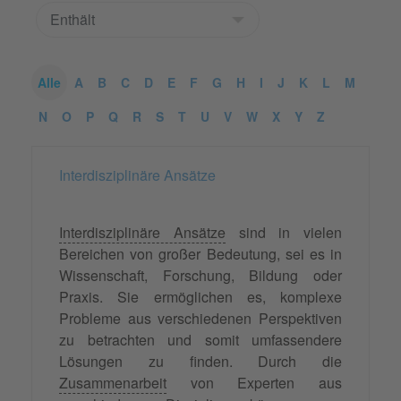
Alle
A
B
C
D
E
F
G
H
I
J
K
L
M
N
O
P
Q
R
S
T
U
V
W
X
Y
Z
Interdisziplinäre Ansätze
Interdisziplinäre Ansätze
sind in vielen
Bereichen von großer Bedeutung, sei es in
Wissenschaft, Forschung, Bildung oder
Praxis. Sie ermöglichen es, komplexe
Probleme aus verschiedenen Perspektiven
zu betrachten und somit umfassendere
Lösungen zu finden. Durch die
Zusammenarbeit
von Experten aus