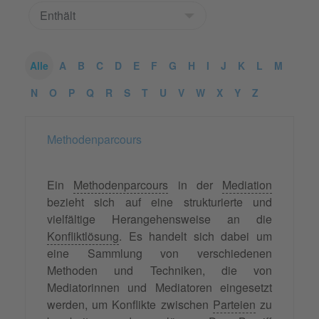
Alle
A
B
C
D
E
F
G
H
I
J
K
L
M
N
O
P
Q
R
S
T
U
V
W
X
Y
Z
Methodenparcours
Ein
Methodenparcours
in der
Mediation
bezieht sich auf eine strukturierte und
vielfältige Herangehensweise an die
Konfliktlösung
. Es handelt sich dabei um
eine Sammlung von verschiedenen
Methoden und Techniken, die von
Mediatorinnen und Mediatoren eingesetzt
werden, um Konflikte zwischen
Parteien
zu