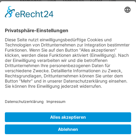
Methoden und Techniken bietet, um
Konflikte erfolgreich zu lösen. Er ermöglicht
es den Mediatorinnen und Mediatoren,
flexibel und kreativ auf die individuellen
Bedürfnisse und Dynamiken der
Konfliktparteien einzugehen und somit eine
maßgeschneiderte und nachhaltige Lösung
zu erarbeiten.
© 2026 Frank Hartung Ihr Mediator bei Konflikten in Familie,
Erbschaft, Beruf, Wirtschaft und Schule
🏠 06844 Dessau-Roßlau Albrechtstraße 116 ☎
0340 530
952 03
263
Bewertungen auf ProvenExpert.com