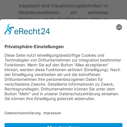
Insgesamt sind Visualisierungstechniken im
Mediationsverfahren ein wertvolles
Werkzeug, um die Konfliktparteien dabei zu
unterstützen, ihre Interessen und
Bedürfnisse klarer zu erkennen und
gemeinsam nachhaltige Lösungen zu
finden. Sie tragen dazu bei, dass die
Konfliktparteien auf
Augenhöhe
miteinander
kommunizieren und somit eine
Win-Win-
Situation
erreicht werden kann.
© 2026 Frank Hartung Ihr Mediator bei Konflikten in Familie,
Erbschaft, Beruf, Wirtschaft und Schule
🏠 06844 Dessau-Roßlau Albrechtstraße 116 ☎
0340 530