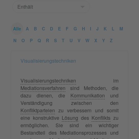
Alle
A
B
C
D
E
F
G
H
I
J
K
L
M
N
O
P
Q
R
S
T
U
V
W
X
Y
Z
Visualisierungstechniken
Visualisierungstechniken
im
Mediationsverfahren
sind Methoden, die
dazu dienen, die
Kommunikation
und
Verständigung zwischen den
Konfliktparteien
zu verbessern und somit
eine konstruktive
Lösung
des
Konflikts
zu
ermöglichen. Sie sind ein wichtiger
Bestandteil des Mediationsprozesses und