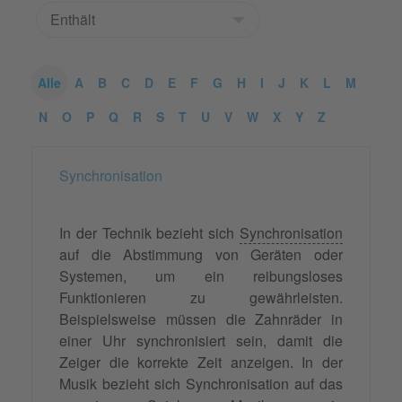
Alle
A
B
C
D
E
F
G
H
I
J
K
L
M
N
O
P
Q
R
S
T
U
V
W
X
Y
Z
Synchronisation
In der Technik bezieht sich
Synchronisation
auf die Abstimmung von Geräten oder
Systemen, um ein reibungsloses
Funktionieren zu gewährleisten.
Beispielsweise müssen die Zahnräder in
einer Uhr synchronisiert sein, damit die
Zeiger die korrekte Zeit anzeigen. In der
Musik bezieht sich Synchronisation auf das