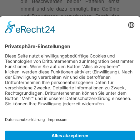
die Beschwerden beider Parteien ernst
nimmt und sie dazu ermutigt, ihre Gefühle
und Bedürfnisse auszudrücken. Durch das
Paraphrasieren und Spiegeln der Aussagen
der Parteien stellt der Mediator sicher, dass
beide sich richtig verstanden fühlen. Durch
regelmäßige Zusammenfassungen hält der
Mediator die Gespräche auf Kurs und hilft
den Parteien, eine gemeinsame Lösung zu
finden.
© 2026 Frank Hartung Ihr Mediator bei Konflikten in Familie,
Erbschaft, Beruf, Wirtschaft und Schule
🏠 06844 Dessau-Roßlau Albrechtstraße 116 ☎
0340 530
952 03