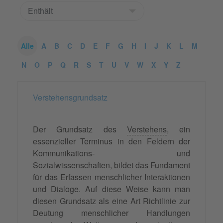
Alle
A
B
C
D
E
F
G
H
I
J
K
L
M
N
O
P
Q
R
S
T
U
V
W
X
Y
Z
Verstehensgrundsatz
Der Grundsatz des
Verstehens
, ein
essenzieller Terminus in den Feldern der
Kommunikations- und
Sozialwissenschaften, bildet das Fundament
für das Erfassen menschlicher Interaktionen
und Dialoge. Auf diese Weise kann man
diesen Grundsatz als eine Art Richtlinie zur
Deutung menschlicher Handlungen