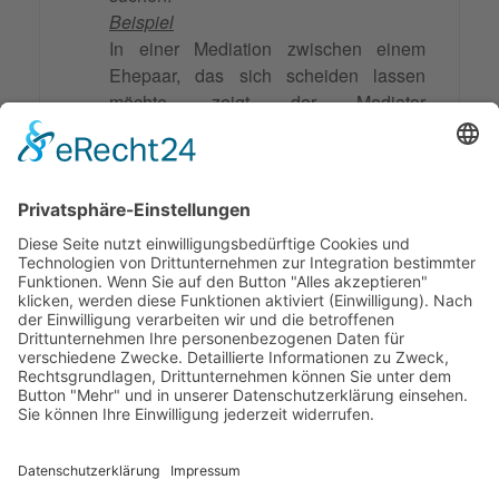
Beispiel
In einer Mediation zwischen einem
Ehepaar, das sich scheiden lassen
möchte, zeigt der Mediator
Wertschätzung und Respekt, indem er
beide Parteien gleich behandelt und
ihre Bedürfnisse und Wünsche ernst
nimmt. Dadurch fühlen sich beide
Parteien respektiert und sind eher
bereit, gemeinsam eine Lösung zu
finden.
© 2026 Frank Hartung Ihr Mediator bei Konflikten in Familie,
Erbschaft, Beruf, Wirtschaft und Schule