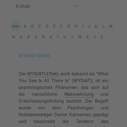
Alle
A
B
C
D
E
F
G
H
I
J
K
L
M
N
O
P
Q
R
S
T
U
V
W
X
Y
Z
WYSIATI-Effekt
Der
WYSIATI-Effekt
, auch bekannt als "What
You See Is All There Is" (WYSIATI), ist ein
psychologisches Phänomen, das sich auf
die menschliche
Wahrnehmung
und
Entscheidungsfindung bezieht. Der Begriff
wurde von dem Psychologen und
Nobelpreisträger Daniel Kahneman geprägt
und beschreibt die Tendenz des