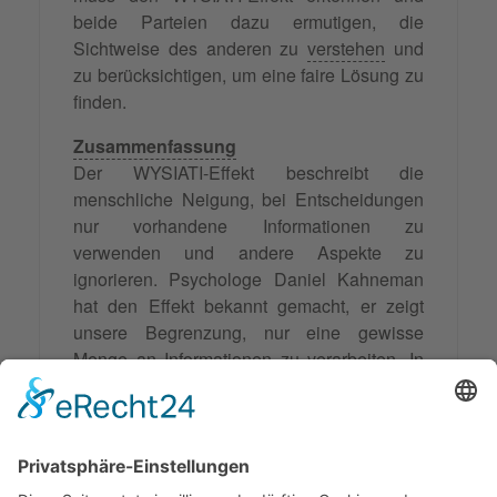
beide Parteien dazu ermutigen, die
Sichtweise des anderen zu
verstehen
und
zu berücksichtigen, um eine faire Lösung zu
finden.
Zusammenfassung
Der WYSIATI-Effekt beschreibt die
menschliche Neigung, bei Entscheidungen
nur vorhandene Informationen zu
verwenden und andere Aspekte zu
ignorieren. Psychologe Daniel Kahneman
hat den Effekt bekannt gemacht, er zeigt
unsere Begrenzung, nur eine gewisse
Menge an Informationen zu verarbeiten. In
der Mediation beeinflusst der WYSIATI-
Effekt sowohl die Parteien als auch den
Mediator und kann zu unausgewogenen
Lösungen führen. Es ist wichtig, diesen
Effekt zu erkennen, um alle Perspektiven zu