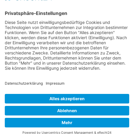
werden identifiziert und darauf abgezielt, sie
in Einklang zu bringen. Das Ziel ist es, eine
für alle akzeptable Lösung zu finden, indem
man die unterschiedlichen Elemente des
Konflikts versteht und zusammenführt.
© 2026 Frank Hartung Ihr Mediator bei Konflikten in Familie,
Erbschaft, Beruf, Wirtschaft und Schule
🏠 06844 Dessau-Roßlau Albrechtstraße 116 ☎
0340 530
952 03
263
Bewertungen auf ProvenExpert.com
Frank Hartung - Familien- und Wirtschaftsmediator