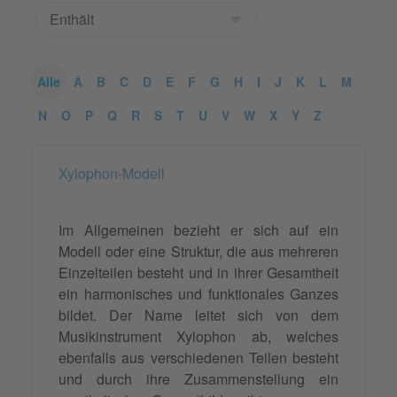
Alle
A
B
C
D
E
F
G
H
I
J
K
L
M
N
O
P
Q
R
S
T
U
V
W
X
Y
Z
Xylophon-Modell
Im Allgemeinen bezieht er sich auf ein
Modell oder eine Struktur, die aus mehreren
Einzelteilen besteht und in ihrer Gesamtheit
ein harmonisches und funktionales Ganzes
bildet. Der Name leitet sich von dem
Musikinstrument Xylophon ab, welches
ebenfalls aus verschiedenen Teilen besteht
und durch ihre Zusammenstellung ein