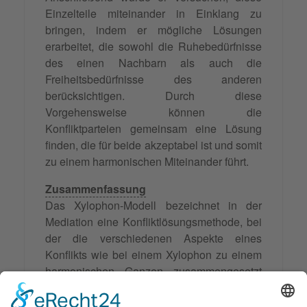
Einzelteile miteinander in Einklang zu
bringen, indem er mögliche Lösungen
erarbeitet, die sowohl die Ruhebedürfnisse
des einen Nachbarn als auch die
Freiheitsbedürfnisse des anderen
berücksichtigen. Durch diese
Vorgehensweise können die
Konfliktparteien gemeinsam eine Lösung
finden, die für beide akzeptabel ist und somit
zu einem harmonischen Miteinander führt.
Zusammenfassung
Das Xylophon-Modell bezeichnet in der
Mediation eine Konfliktlösungsmethode, bei
der die verschiedenen Aspekte eines
Konflikts wie bei einem Xylophon zu einem
harmonischen Ganzen zusammengesetzt
werden. Die Einzelteile des Konflikts, wie
Bedürfnisse und Emotionen der
Parteien
,