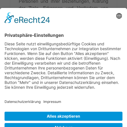
Personen und ihrer Beziehungen, Klärung
der Ziele, Erkennen und Verändern von
Kommunikationsmustern sowie Integration
der neuen Muster. Die Methode wird in
Mediation, Coaching und mediativer
Beratung eingesetzt, um die Kommunikation
zu verbessern und nachhaltige Lösungen für
Konflikte zu finden. Sie fördert auch die
persönliche Entwicklung der Beteiligten.
© 2026 Frank Hartung Ihr Mediator bei Konflikten in Familie,
Erbschaft, Beruf, Wirtschaft und Schule
🏠 06844 Dessau-Roßlau Albrechtstraße 116 ☎
0340 530
952 03