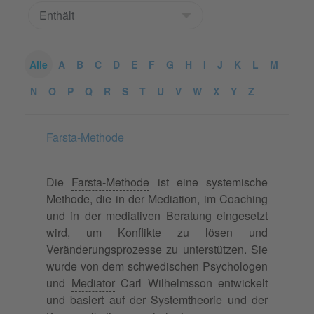
Alle
A
B
C
D
E
F
G
H
I
J
K
L
M
N
O
P
Q
R
S
T
U
V
W
X
Y
Z
Farsta-Methode
Die
Farsta-Methode
ist eine systemische
Methode, die in der
Mediation
, im
Coaching
und in der mediativen
Beratung
eingesetzt
wird, um Konflikte zu lösen und
Veränderungsprozesse zu unterstützen. Sie
wurde von dem schwedischen Psychologen
und
Mediator
Carl Wilhelmsson entwickelt
und basiert auf der
Systemtheorie
und der