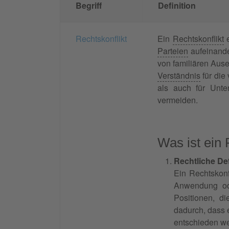
Begriff
Definition
Rechtskonflikt
Ein
Rechtskonflikt
e
Parteien
aufeinander
von familiären Aus
Verständnis
für die
als auch für Unt
vermeiden.
Was ist ein 
Rechtliche Def
Ein Rechtskonf
Anwendung ode
Positionen, d
dadurch, dass 
entschieden w