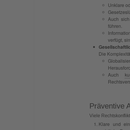
Unklare od
Gesetzesl
Auch sich
führen.
Informati
verfügt, si
Gesellschaftli
Die Komplexitä
Globalis
Herausford
Auch
ku
Rechtsvers
Präventive 
Viele Rechtskonfli
Klare und ein