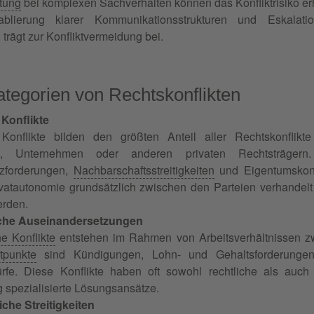
tung
bei komplexen Sachverhalten können das Konfliktrisiko er
blierung klarer Kommunikationsstrukturen und Eskala
trägt zur Konfliktvermeidung bei.
ategorien von Rechtskonflikten
 Konflikte
he Konflikte bilden den größten Anteil aller Rechtskonflik
en, Unternehmen oder anderen privaten Rechtsträgern. 
zforderungen,
Nachbarschaftsstreitigkeiten
und Eigentumskonf
ivatautonomie grundsätzlich zwischen den Parteien verhandelt
erden.
iche Auseinandersetzungen
he Konflikte
entstehen im Rahmen von Arbeitsverhältnissen z
itpunkte
sind Kündigungen, Lohn- und Gehaltsforderungen,
rfe. Diese Konflikte haben oft sowohl rechtliche als au
g spezialisierte Lösungsansätze.
iche Streitigkeiten