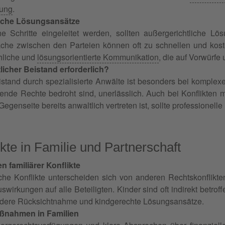
sung
.
liche Lösungsansätze
he Schritte eingeleitet werden, sollten außergerichtliche L
che zwischen den Parteien können oft zu schnellen und kost
hliche und
lösungsorientierte Kommunikation
, die auf Vorwürfe
licher Beistand erforderlich?
istand durch spezialisierte Anwälte ist besonders bei komplex
nde Rechte bedroht sind, unerlässlich. Auch bei Konflikten m
egenseite bereits anwaltlich vertreten ist, sollte professione
kte in Familie und Partnerschaft
 familiärer Konflikte
iche Konflikte unterscheiden sich von anderen Rechtskonflikte
uswirkungen auf alle Beteiligten. Kinder sind oft indirekt betrof
ndere Rücksichtnahme und kindgerechte Lösungsansätze.
ßnahmen in Familien