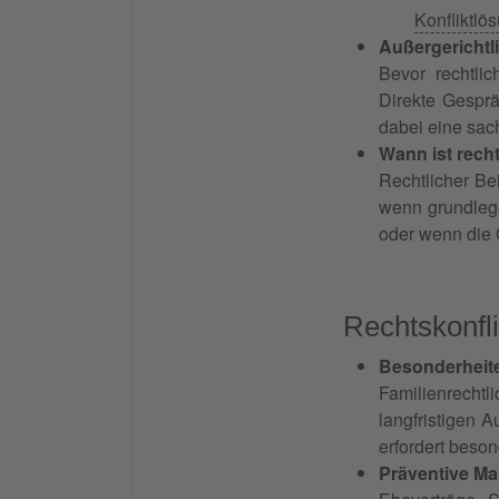
Konfliktlö
Außergericht
Bevor rechtlic
Direkte Gesprä
dabei eine sac
Wann ist recht
Rechtlicher Be
wenn grundlege
oder wenn die G
Rechtskonfli
Besonderheiten
Familienrechtl
langfristigen A
erfordert beso
Präventive Ma