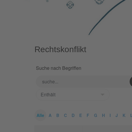
Rechtskonflikt
Suche nach Begriffen
Alle
A
B
C
D
E
F
G
H
I
J
K