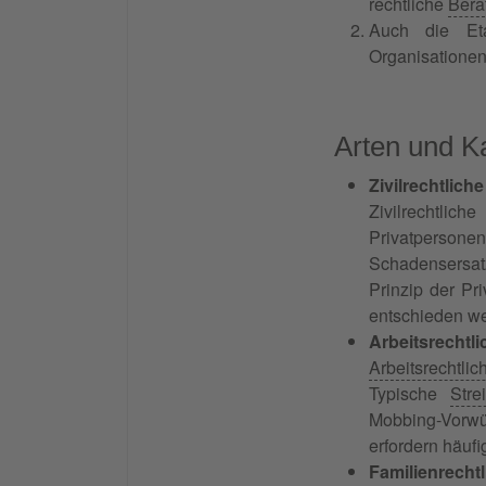
rechtliche
Bera
Auch die Eta
Organisationen 
Arten und K
Zivilrechtliche
Zivilrechtlic
Privatperson
Schadensersat
Prinzip der Pr
entschieden w
Arbeitsrechtl
Arbeitsrechtlic
Typische
Stre
Mobbing-Vorwü
erfordern häufi
Familienrechtl