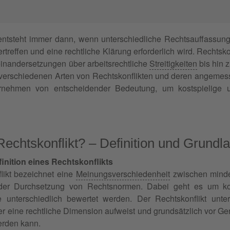
ntsteht immer dann, wenn unterschiedliche Rechtsauffassun
treffen und eine rechtliche Klärung erforderlich wird. Rechtsk
einandersetzungen über arbeitsrechtliche
Streitigkeiten
bis hin 
 verschiedenen Arten von Rechtskonflikten und deren angeme
ernehmen von entscheidender Bedeutung, um kostspielige 
Rechtskonflikt? – Definition und Grundl
inition eines Rechtskonflikts
likt bezeichnet eine
Meinungsverschiedenheit
zwischen minde
r Durchsetzung von Rechtsnormen. Dabei geht es um konkr
ie unterschiedlich bewertet werden. Der Rechtskonflikt unt
er eine rechtliche Dimension aufweist und grundsätzlich vor Ge
erden kann.