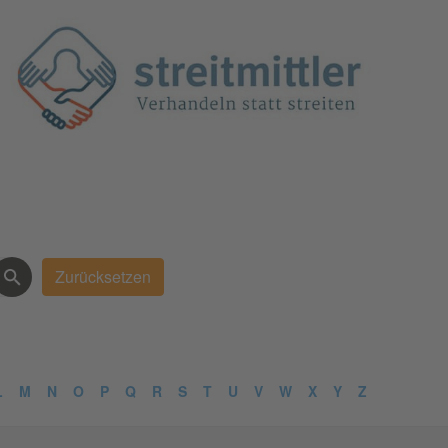
L
M
N
O
P
Q
R
S
T
U
V
W
X
Y
Z