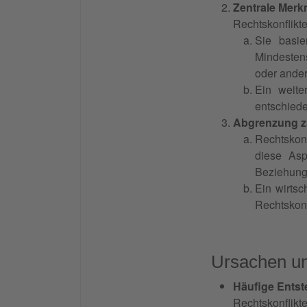
Zentrale Merk
Rechtskonflikte
Sie basie
Mindestens
oder anders
Ein weiter
entschiede
Abgrenzung zu
Rechtskonf
diese Asp
Beziehung 
Ein wirtsc
Rechtskonf
Ursachen un
Häufige Ents
Rechtskonflikt