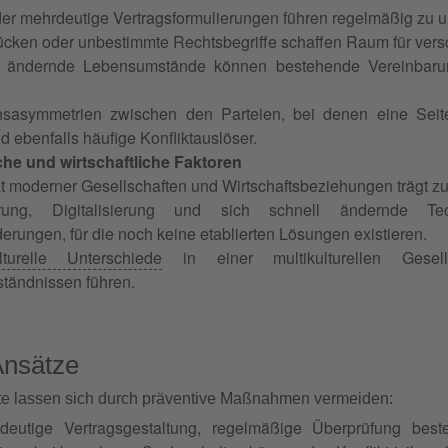
er mehrdeutige Vertragsformulierungen führen regelmäßig zu un
ücken oder unbestimmte Rechtsbegriffe schaffen Raum für ver
 ändernde Lebensumstände können bestehende Vereinbarung
onsasymmetrien zwischen den Parteien, bei denen eine Seit
nd ebenfalls häufige Konfliktauslöser.
che und wirtschaftliche Faktoren
t moderner Gesellschaften und Wirtschaftsbeziehungen trägt zu
ierung, Digitalisierung und sich schnell ändernde Te
erungen, für die noch keine etablierten Lösungen existieren.
lturelle Unterschiede
in einer multikulturellen Gesell
tändnissen führen.
Ansätze
kte lassen sich durch präventive Maßnahmen vermeiden:
deutige Vertragsgestaltung, regelmäßige Überprüfung best