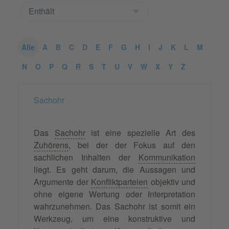
Alle
A
B
C
D
E
F
G
H
I
J
K
L
M
N
O
P
Q
R
S
T
U
V
W
X
Y
Z
Sachohr
Das
Sachohr
ist eine spezielle Art des
Zuhörens
, bei der der Fokus auf den
sachlichen Inhalten der
Kommunikation
liegt. Es geht darum, die Aussagen und
Argumente der
Konfliktparteien
objektiv und
ohne eigene Wertung oder Interpretation
wahrzunehmen. Das Sachohr ist somit ein
Werkzeug, um eine konstruktive und