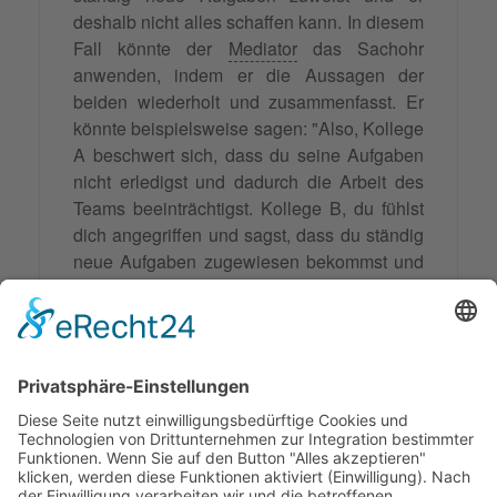
deshalb nicht alles schaffen kann. In diesem
Fall könnte der
Mediator
das Sachohr
anwenden, indem er die Aussagen der
beiden wiederholt und zusammenfasst. Er
könnte beispielsweise sagen: "Also, Kollege
A beschwert sich, dass du seine Aufgaben
nicht erledigst und dadurch die Arbeit des
Teams beeinträchtigst. Kollege B, du fühlst
dich angegriffen und sagst, dass du ständig
neue Aufgaben zugewiesen bekommst und
deshalb nicht alles schaffen kannst. Habe
ich das richtig verstanden?" Durch diese
Technik wird sichergestellt, dass beide
Seiten sich wirklich gehört fühlen und
Missverständnisse aufgedeckt werden
können.