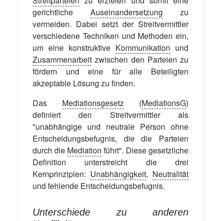
Streitparteien
zu erzielen und somit eine
gerichtliche
Auseinandersetzung
zu
vermeiden. Dabei setzt der Streitvermittler
verschiedene Techniken und Methoden ein,
um eine konstruktive
Kommunikation
und
Zusammenarbeit
zwischen den Parteien zu
fördern und eine für alle Beteiligten
akzeptable Lösung zu finden.
Das
Mediationsgesetz
(
MediationsG
)
definiert den Streitvermittler als
"unabhängige und neutrale Person ohne
Entscheidungsbefugnis, die die Parteien
durch die
Mediation
führt". Diese gesetzliche
Definition unterstreicht die drei
Kernprinzipien:
Unabhängigkeit
,
Neutralität
und fehlende Entscheidungsbefugnis.
Unterschiede zu anderen