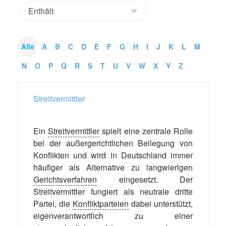
Alle
A
B
C
D
E
F
G
H
I
J
K
L
M
N
O
P
Q
R
S
T
U
V
W
X
Y
Z
Streitvermittler
Ein
Streitvermittler
spielt eine zentrale Rolle
bei der außergerichtlichen Beilegung von
Konflikten und wird in Deutschland immer
häufiger als Alternative zu langwierigen
Gerichtsverfahren
eingesetzt. Der
Streitvermittler fungiert als neutrale dritte
Partei, die
Konfliktparteien
dabei unterstützt,
eigenverantwortlich zu einer