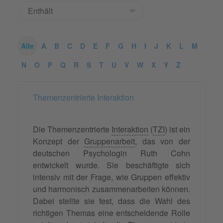
Alle
A
B
C
D
E
F
G
H
I
J
K
L
M
N
O
P
Q
R
S
T
U
V
W
X
Y
Z
Themenzentrierte Interaktion
Die Themenzentrierte
Interaktion
(
TZI
) ist ein
Konzept der
Gruppenarbeit
, das von der
deutschen Psychologin Ruth Cohn
entwickelt wurde. Sie beschäftigte sich
intensiv mit der Frage, wie Gruppen effektiv
und harmonisch zusammenarbeiten können.
Dabei stellte sie fest, dass die Wahl des
richtigen Themas eine entscheidende Rolle