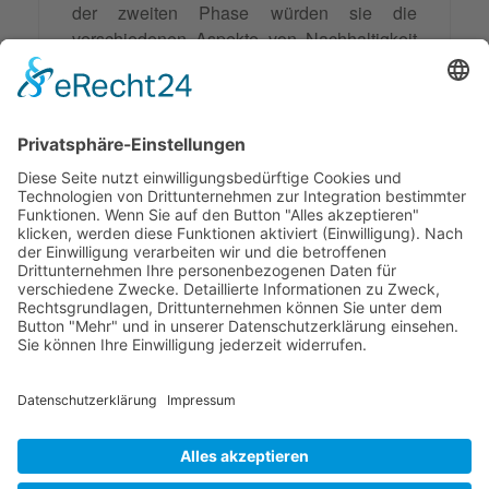
der zweiten Phase würden sie die
verschiedenen Aspekte von Nachhaltigkeit
an der Universität diskutieren und mögliche
Handlungsschritte erarbeiten. In der dritten
Phase könnten sie dann konkrete
Maßnahmen planen und umsetzen. In der
letzten Phase würden sie den Erfolg ihres
Projekts reflektieren und
evaluieren
.
Synonyme: TZI
© 2026 Frank Hartung Ihr Mediator bei Konflikten in Familie,
Erbschaft, Beruf, Wirtschaft und Schule
🏠 06844 Dessau-Roßlau Albrechtstraße 116 ☎
0340 530
952 03