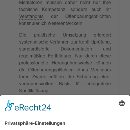
Mediatoren müssen daher nicht nur ihre
fachliche Kompetenz, sondern auch ihr
Verständnis
der Offenbarungspflichten
kontinuierlich weiterentwickeln.
Die praktische Umsetzung erfordert
systematische Verfahren zur Konfliktprüfung,
standardisierte Dokumentation und
regelmäßige Fortbildung. Nur durch diese
professionelle Herangehensweise können
die Offenbarungspflichten eines Mediators
ihren Zweck erfüllen: die Schaffung einer
vertrauensvollen Basis für erfolgreiche
Konfliktlösung
.
Die Zukunft der Mediation wird maßgeblich
davon abhängen, wie gut es der Profession
gelingt, diese komplexen Anforderungen zu
erfüllen und gleichzeitig die
Flexibilität
und
Kreativität
zu bewahren, die Mediation zu