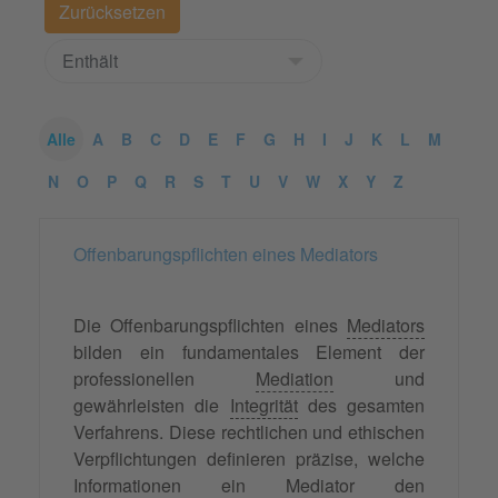
Alle
A
B
C
D
E
F
G
H
I
J
K
L
M
N
O
P
Q
R
S
T
U
V
W
X
Y
Z
Offenbarungspflichten eines Mediators
Die Offenbarungspflichten eines
Mediators
bilden ein fundamentales Element der
professionellen
Mediation
und
gewährleisten die
Integrität
des gesamten
Verfahrens. Diese rechtlichen und ethischen
Verpflichtungen definieren präzise, welche
Informationen ein Mediator den