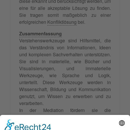
diese erkannt und berücksichtigt werden, um
eine für alle akzeptable Lösung zu finden.
Sie tragen somit maßgeblich zu einer
erfolgreichen
Konfliktlösung
bei.
Zusammenfassung
Verstehenswerkzeuge sind Hilfsmittel, die
das Verständnis von Informationen, Ideen
und komplexen Sachverhalten unterstützen.
Sie sind in materielle, wie Bücher und
Visualisierungen, und immaterielle
Werkzeuge, wie Sprache und Logik,
unterteilt. Diese Werkzeuge werden in
Wissenschaft, Bildung und Kommunikation
genutzt, um Wissen zu erwerben und zu
verarbeiten.
In der Mediation fördern sie die
Kommunikation, das gegenseitige
Verständnis und helfen, Konflikte auf