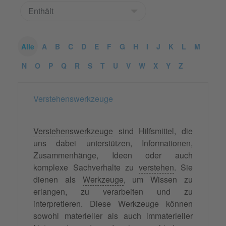
Alle
A
B
C
D
E
F
G
H
I
J
K
L
M
N
O
P
Q
R
S
T
U
V
W
X
Y
Z
Verstehenswerkzeuge
Verstehenswerkzeuge
sind Hilfsmittel, die
uns dabei unterstützen, Informationen,
Zusammenhänge, Ideen oder auch
komplexe Sachverhalte zu
verstehen
. Sie
dienen als
Werkzeuge
, um Wissen zu
erlangen, zu verarbeiten und zu
interpretieren. Diese Werkzeuge können
sowohl materieller als auch immaterieller