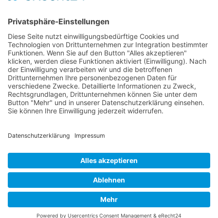
emotionaler Ebene zu lösen. Techniken des
aktiven Zuhörens, Empathie zeigen, offene
Fragen stellen und Paraphrasieren sind
dabei zentral.
© 2026 Frank Hartung Ihr Mediator bei Konflikten in Familie,
Erbschaft, Beruf, Wirtschaft und Schule
🏠 06844 Dessau-Roßlau Albrechtstraße 116 ☎
0340 530
952 03
263
Bewertungen auf ProvenExpert.com
Frank Hartung - Familien- und Wirtschaftsmediator