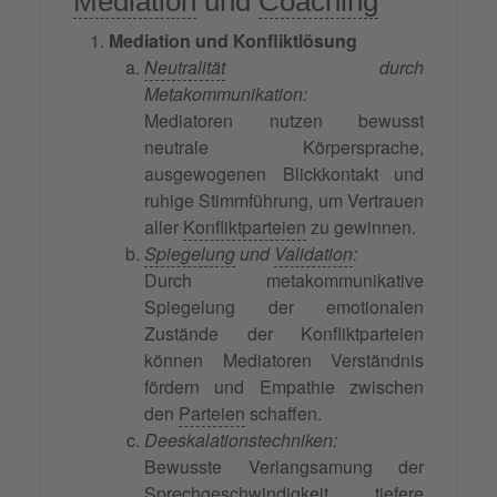
Mediation
und
Coaching
Mediation und Konfliktlösung
Neutralität
durch
Metakommunikation:
Mediatoren nutzen bewusst
neutrale Körpersprache,
ausgewogenen Blickkontakt und
ruhige Stimmführung, um Vertrauen
aller
Konfliktparteien
zu gewinnen.
Spiegelung
und
Validation
:
Durch metakommunikative
Spiegelung der emotionalen
Zustände der Konfliktparteien
können Mediatoren Verständnis
fördern und Empathie zwischen
den
Parteien
schaffen.
Deeskalationstechniken:
Bewusste Verlangsamung der
Sprechgeschwindigkeit, tiefere