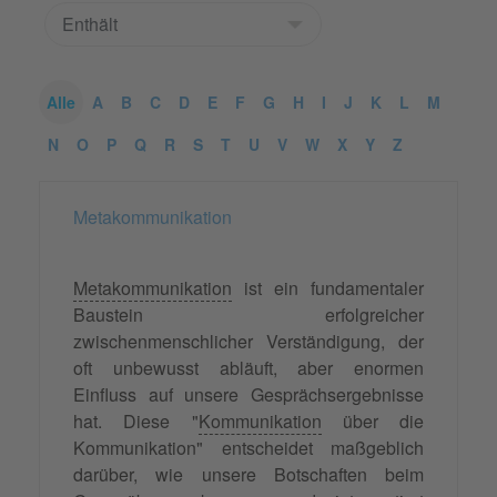
Alle
A
B
C
D
E
F
G
H
I
J
K
L
M
N
O
P
Q
R
S
T
U
V
W
X
Y
Z
Metakommunikation
Metakommunikation
ist ein fundamentaler
Baustein erfolgreicher
zwischenmenschlicher Verständigung, der
oft unbewusst abläuft, aber enormen
Einfluss auf unsere Gesprächsergebnisse
hat. Diese "
Kommunikation
über die
Kommunikation" entscheidet maßgeblich
darüber, wie unsere Botschaften beim