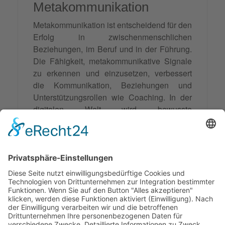
Metakommunikation
Metakommunikation ist entscheidend für den
Erfolg in zwischenmenschlichen
Beziehungen, im Beruf und in der Führung.
Die Fähigkeit, metakommunikative Signale
zu erkennen und einzusetzen, verbessert
die Kommunikation, Beziehungen und
Unterstützungsrollen wie Coaching. In der
digitalen Welt wird bewusste
Metakommunikation noch wichtiger, und
diejenigen, die traditionelle und neue
Formen beherrschen, werden erfolgreicher
sein. Die Entwicklung metakommunikativer
Fähigkeiten ist daher sowohl persönlich
bereichernd als auch ein Schlüsselfaktor in
unserer vernetzten Welt.