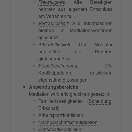
Freiwilligkeit
:
Alle Beteiligten
nehmen aus eigenem Entschluss
am Verfahren teil.
Vertraulichkeit
:
Alle Informationen
bleiben im Mediationsverfahren
geschützt.
Allparteilichkeit
:
Der
Mediator
unterstützt alle Parteien
gleichermaßen.
Selbstbestimmung
:
Die
Konfliktparteien
entwickeln
eigenständig Lösungen.
Anwendungsbereiche
Mediation wird erfolgreich eingesetzt in:
Familienstreitigkeiten (
Scheidung
,
Erbschaft)
Arbeitsplatzkonflikten
Nachbarschaftsstreitigkeiten
Wirtschaftskonflikten