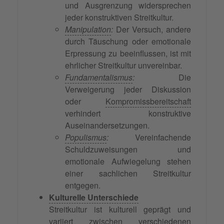
und Ausgrenzung widersprechen
jeder konstruktiven Streitkultur.
Manipulation
:
Der Versuch, andere
durch Täuschung oder emotionale
Erpressung zu beeinflussen, ist mit
ehrlicher Streitkultur unvereinbar.
Fundamentalismus
:
Die
Verweigerung jeder Diskussion
oder
Kompromissbereitschaft
verhindert konstruktive
Auseinandersetzungen.
Populismus
:
Vereinfachende
Schuldzuweisungen und
emotionale Aufwiegelung stehen
einer sachlichen Streitkultur
entgegen.
Kulturelle Unterschiede
Streitkultur ist kulturell geprägt und
variiert zwischen verschiedenen