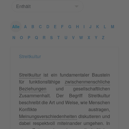
Alle
A
B
C
D
E
F
G
H
I
J
K
L
M
N
O
P
Q
R
S
T
U
V
W
X
Y
Z
Streitkultur
Streitkultur
ist ein fundamentaler Baustein
für funktionsfähige
zwischenmenschliche
Beziehungen
und gesellschaftlichen
Zusammenhalt. Der Begriff Streitkultur
beschreibt die Art und Weise, wie Menschen
Konflikte austragen,
Meinungsverschiedenheiten
diskutieren und
dabei respektvoll miteinander umgehen. In