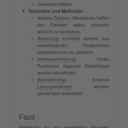
Umweltkonflikten
Techniken und Methoden
Aktives
Zuhören
:
Mediatoren helfen
den Parteien dabei, einander
wirklich zu
verstehen
.
Reframing
:
Konflikte werden aus
verschiedenen Perspektiven
betrachtet und neu gerahmt.
Interessensklärung
:
Hinter
Positionen liegende Bedürfnisse
werden identifiziert.
Brainstorming
:
Kreative
Lösungsoptionen
werden
gemeinsam entwickelt.
Fazit
Streitkultur ist ein essentieller Baustein