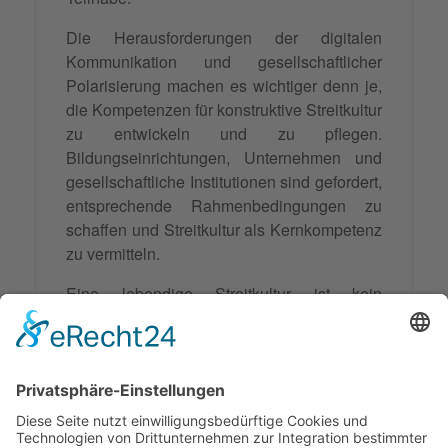
Die Herausforderungen der digitalen
Kommunikation und gesellschaftlicher
Polarisierung machen es wichtiger denn je,
die Kompetenzen für konstruktive Streitkultur
zu entwickeln und zu pflegen.
Bildungseinrichtungen, Unternehmen und
gesellschaftliche Institutionen sind gefordert,
entsprechende Rahmenbedingungen zu
schaffen und Streitkultur als Kernkompetenz
zu vermitteln.
Eine lebendige Streitkultur ist kein
Selbstläufer, sondern erfordert
kontinuierliche Pflege und bewusste
Entwicklung. Sie ist jedoch eine Investition
in die Zukunft unserer Beziehungen und
unserer Gesellschaft, die sich durch bessere
Entscheidungen, stärkeren Zusammenhalt