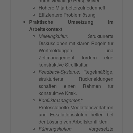
durch vielfältige Perspektiven
Höhere Mitarbeiterzufriedenheit
Effizientere Problemlösung
Praktische Umsetzung im
Arbeitskontext
Meetingkultur:
Strukturierte
Diskussionen mit klaren Regeln für
Wortmeldungen und
Zeitmanagement
fördern eine
konstruktive Streitkultur.
Feedback-Systeme:
Regelmäßige,
strukturierte Rückmeldungen
schaffen einen Rahmen für
konstruktive Kritik.
Konfliktmanagement
:
Professionelle
Mediationsverfahren
und
Eskalationsstufen
helfen bei
der
Lösung
von Arbeitskonflikten.
Führungskultur:
Vorgesetzte