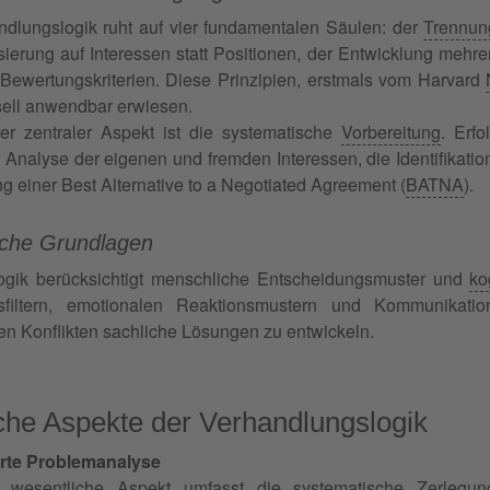
ndlungslogik ruht auf vier fundamentalen Säulen: der
Trennun
ierung auf Interessen statt Positionen, der Entwicklung mehre
 Bewertungskriterien. Diese Prinzipien, erstmals vom Harvard
sell anwendbar erwiesen.
rer zentraler Aspekt ist die systematische
Vorbereitung
. Erfo
 Analyse der eigenen und fremden Interessen, die Identifikat
g einer Best Alternative to a Negotiated Agreement (
BATNA
).
sche Grundlagen
ogik berücksichtigt menschliche Entscheidungsmuster und
ko
iltern, emotionalen Reaktionsmustern und Kommunikation
ten Konflikten sachliche Lösungen zu entwickeln.
che Aspekte der Verhandlungslogik
erte Problemanalyse
 wesentliche Aspekt umfasst die systematische Zerlegung