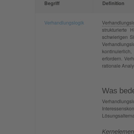
Begriff
Definition
Verhandlungslogik
Verhandlungsl
strukturiert
schwierigen Si
Verhandlungslo
kontinuierlich
erfordern. Ver
rationale Analy
Was bede
Verhandlungs
Interessensko
Lösungsalternat
Kernelement