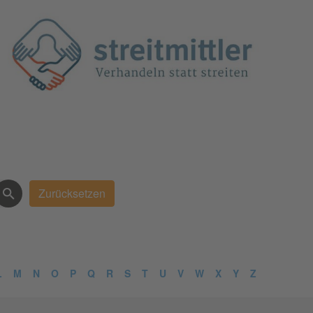
L
M
N
O
P
Q
R
S
T
U
V
W
X
Y
Z