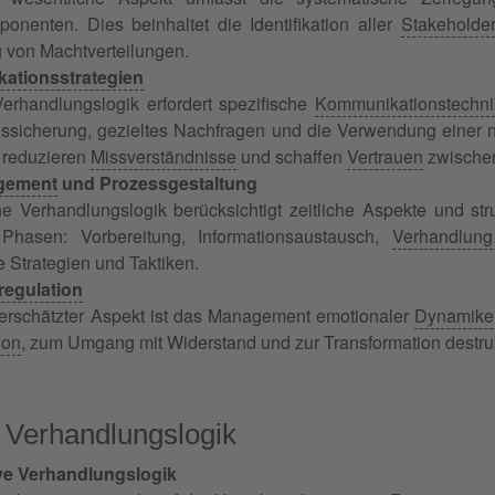
onenten. Dies beinhaltet die Identifikation aller
Stakeholder
 von Machtverteilungen.
ationsstrategien
Verhandlungslogik erfordert spezifische
Kommunikationstechni
ssicherung, gezieltes Nachfragen und die Verwendung einer n
 reduzieren
Missverständnisse
und schaffen
Vertrauen
zwischen
gement
und Prozessgestaltung
he Verhandlungslogik berücksichtigt zeitliche Aspekte und str
e Phasen: Vorbereitung, Informationsaustausch,
Verhandlung
e Strategien und Taktiken.
egulation
nterschätzter Aspekt ist das Management emotionaler
Dynamike
ion
, zum Umgang mit Widerstand und zur Transformation destrukt
 Verhandlungslogik
ive Verhandlungslogik