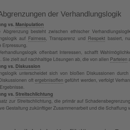
 Abgrenzungen der Verhandlungslogik
ung vs.
Manipulation
e Abgrenzung besteht zwischen ethischer Verhandlungslogi
ngslogik auf
Fairness
, Transparenz und
Respekt
basiert, n
e Erpressung.
erhandlungslogik offenbart Interessen, schafft Wahlmöglichk
n. Sie zielt auf nachhaltige Lösungen ab, die von allen
Parteien
a
ung vs.
Diskussion
ngslogik unterscheidet sich von bloßen Diskussionen durch
iskussionen oft
ergebnisoffen
geführt werden, verfolgt Verha
Ergebnisse.
ung vs.
Streitschlichtung
tz zur Streitschlichtung, die primär auf Schadensbegrenzung 
ive Gestaltung zukünftiger Zusammenarbeit und die Schaffung vo