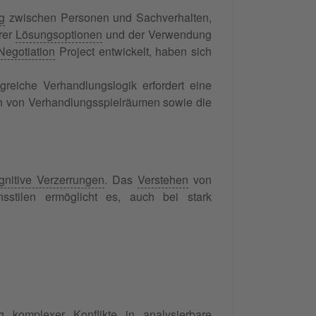
g
zwischen Personen und Sachverhalten,
rer
Lösungsoptionen
und der Verwendung
Negotiation
Project entwickelt, haben sich
lgreiche Verhandlungslogik erfordert eine
ion von Verhandlungsspielräumen sowie die
gnitive Verzerrungen
. Das
Verstehen
von
sstilen ermöglicht es, auch bei stark
 komplexer Konflikte in analysierbare