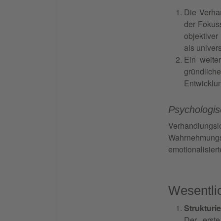
Die Verha
der Fokuss
objektiver
als univer
Ein weite
gründliche
Entwicklun
Psychologi
Verhandlungsl
Wahrnehmungsf
emotionalisier
Wesentli
Strukturi
Der erste