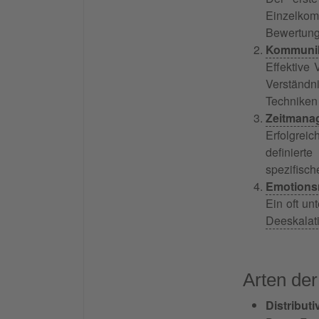
Einzelkomp
Bewertung
Kommunik
Effektive 
Verständni
Techniken
Zeitmana
Erfolgreic
definiert
spezifisch
Emotionsr
Ein oft u
Deeskalat
Arten der
Distribut