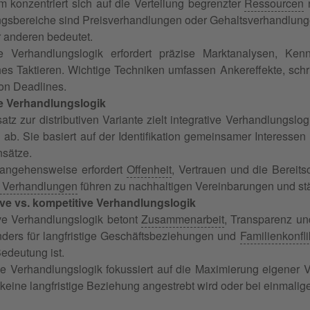
 konzentriert sich auf die Verteilung begrenzter
Ressourcen
n
sbereiche sind Preisverhandlungen oder Gehaltsverhandlunge
r anderen bedeutet.
ive Verhandlungslogik erfordert präzise Marktanalysen, Ke
hes Taktieren. Wichtige Techniken umfassen Ankereffekte, sch
on Deadlines.
ve Verhandlungslogik
tz zur distributiven Variante zielt integrative Verhandlungslog
n ab. Sie basiert auf der Identifikation gemeinsamer Interessen
sätze.
angehensweise erfordert
Offenheit
, Vertrauen und die Bereitsc
e Verhandlungen
führen zu nachhaltigen Vereinbarungen und stä
ve vs. kompetitive Verhandlungslogik
ve Verhandlungslogik betont
Zusammenarbeit
, Transparenz u
nders für langfristige Geschäftsbeziehungen und
Familienkonfli
Bedeutung ist.
e Verhandlungslogik fokussiert auf die Maximierung eigener Vo
keine langfristige Beziehung angestrebt wird oder bei einmalig