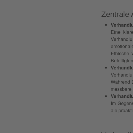
Zentrale
Verhandl
Eine klar
Verhandlu
emotional
Ethische V
Beteiligte
Verhandl
Verhandlu
Während D
messbare 
Verhandl
Im Gegensa
die proakt