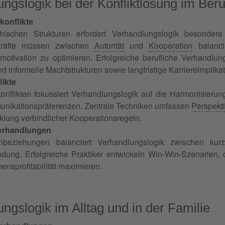
ngslogik bei der Konfliktlösung im Beru
onflikte
chischen Strukturen erfordert Verhandlungslogik besonder
kräfte müssen zwischen
Autorität
und
Kooperation
balanci
rmotivation zu optimieren. Erfolgreiche berufliche Verhandlung
nd informelle Machtstrukturen sowie langfristige Karriereimplika
ikte
nflikten fokussiert Verhandlungslogik auf die Harmonisierung u
nikationspräferenzen. Zentrale Techniken umfassen
Perspekt
klung verbindlicher Kooperationsregeln.
rhandlungen
beziehungen balanciert Verhandlungslogik zwischen kurzfr
dung. Erfolgreiche Praktiker entwickeln Win-Win-Szenarien,
nsprofitabilität maximieren.
ngslogik im Alltag und in der Familie