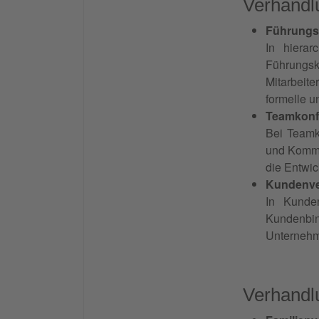
Verhandlu
Führungsk
In hierar
Führungs
Mitarbeite
formelle u
Teamkonfl
Bei Teamko
und Kommu
die Entwic
Kundenve
In Kunden
Kundenbin
Unternehme
Verhandlu