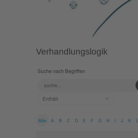
Verhandlungslogik
Suche nach Begriffen
Alle
A
B
C
D
E
F
G
H
I
J
K