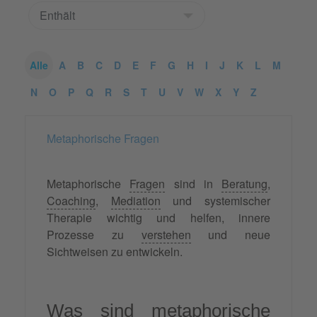
Alle
A
B
C
D
E
F
G
H
I
J
K
L
M
N
O
P
Q
R
S
T
U
V
W
X
Y
Z
Metaphorische Fragen
Metaphorische
Fragen
sind in
Beratung
,
Coaching
,
Mediation
und systemischer
Therapie wichtig und helfen, innere
Prozesse zu
verstehen
und neue
Sichtweisen zu entwickeln.
Was sind
metaphorische