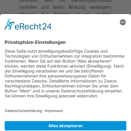
vertiefen und deren Wirkung verlängern
können. Für Berater ist es wichtig,
verschiedene Arten solcher Fragen zu
kennen und richtig anzuwenden. Sie sollten
die natürliche Metaphorik der Klienten
aufgreifen und für den Veränderungsprozess
nutzen, ohne eigene Deutungen
hinzuzufügen.
Synonyme: Metaphorische Frage
© 2026 Frank Hartung Ihr Mediator bei Konflikten in Familie,
Erbschaft, Beruf, Wirtschaft und Schule
🏠 06844 Dessau-Roßlau Albrechtstraße 116 ☎
0340 530
952 03