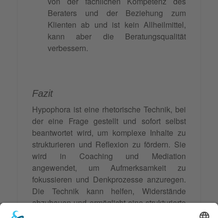
von der fachlichen Kompetenz des
Beraters und der Beziehung zum
Klienten ab und ist kein Allheilmittel,
kann aber die Beratungsqualität
verbessern.
Fazit
Hypophora ist eine rhetorische Technik, bei
der eine Frage gestellt und sofort selbst
beantwortet wird, um komplexe Inhalte zu
strukturieren und Reflexion zu fördern. Sie
wird in Coaching und Mediation
angewendet, um Aufmerksamkeit zu
fokussieren und Denkprozesse anzuregen.
Die Technik kann helfen, Widerstände
abzubauen und ermöglicht eine strukturierte
Gesprächsführung. Allerdings erfordert sie