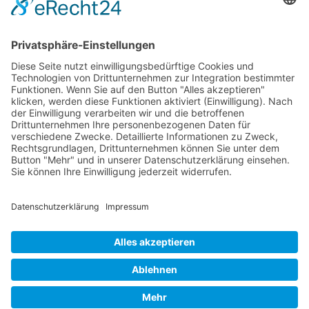
Fachkompetenz und sollte nicht manipulativ
eingesetzt werden. In der Praxis sollte
Hypophora dosiert und im Kontext eines
vielfältigen methodischen Repertoires
verwendet werden.
Synonyme: Hypophora-Technik
© 2026 Frank Hartung Ihr Mediator bei Konflikten in Familie,
Erbschaft, Beruf, Wirtschaft und Schule
🏠 06844 Dessau-Roßlau Albrechtstraße 116 ☎
0340 530
952 03
263
Bewertungen auf ProvenExpert.com
Frank Hartung - Familien- und Wirtschaftsmediator