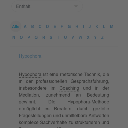
Alle
A
B
C
D
E
F
G
H
I
J
K
L
M
N
O
P
Q
R
S
T
U
V
W
X
Y
Z
Hypophora
Hypophora
ist eine rhetorische Technik, die
in der professionellen Gesprächsführung,
insbesondere im
Coaching
und in der
Mediation
, zunehmend an Bedeutung
gewinnt. Die Hypophora-Methode
ermöglicht es Beratern, durch gezielte
Fragestellungen und unmittelbare Antworten
komplexe Sachverhalte zu strukturieren und