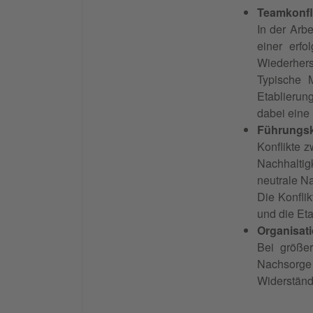
Teamkonfli
In der Arb
einer erfo
Wiederhers
Typische 
Etablierun
dabei eine 
Führungsk
Konflikte 
Nachhaltig
neutrale N
Die Konfli
und die Et
Organisat
Bei größer
Nachsorge 
Widerstände