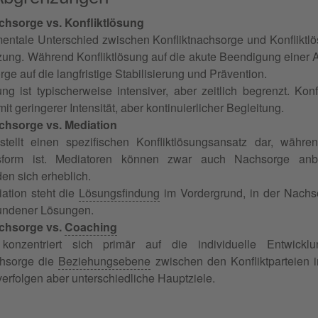
chsorge vs. Konfliktlösung
entale Unterschied zwischen Konfliktnachsorge und Konfliktlös
zung. Während Konfliktlösung auf die akute Beendigung einer A
ge auf die langfristige Stabilisierung und Prävention.
ung ist typischerweise intensiver, aber zeitlich begrenzt. Kon
it geringerer Intensität, aber kontinuierlicher Begleitung.
chsorge vs. Mediation
stellt einen spezifischen Konfliktlösungsansatz dar, währe
sform ist. Mediatoren können zwar auch Nachsorge anb
en sich erheblich.
iation steht die
Lösungsfindung
im Vordergrund, in der Nachs
fundener Lösungen.
achsorge vs.
Coaching
konzentriert sich primär auf die individuelle Entwickl
chsorge die
Beziehungsebene
zwischen den Konfliktparteien 
erfolgen aber unterschiedliche Hauptziele.