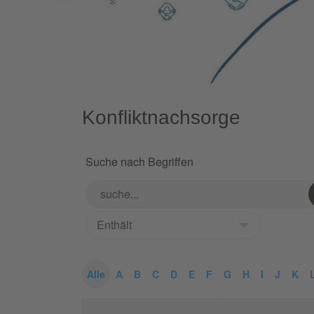
Konfliktnachsorge
Suche nach Begriffen
Alle
A
B
C
D
E
F
G
H
I
J
K