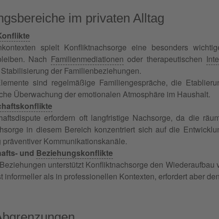
sbereiche im privaten Alltag
Konflikte
nkontexten spielt Konfliktnachsorge eine besonders wicht
bleiben. Nach
Familienmediationen
oder therapeutischen
Int
e Stabilisierung der Familienbeziehungen.
lemente sind regelmäßige Familiengespräche, die Etablier
liche Überwachung der emotionalen Atmosphäre im Haushalt.
haftskonflikte
aftsdispute erfordern oft langfristige Nachsorge, da die räu
chsorge in diesem Bereich konzentriert sich auf die Entwickl
g präventiver Kommunikationskanäle.
afts- und
Beziehungskonflikte
n Beziehungen unterstützt Konfliktnachsorge den Wiederaufbau
st informeller als in professionellen Kontexten, erfordert aber de
 Abgrenzungen