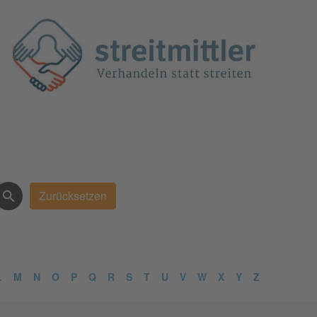
L
M
N
O
P
Q
R
S
T
U
V
W
X
Y
Z