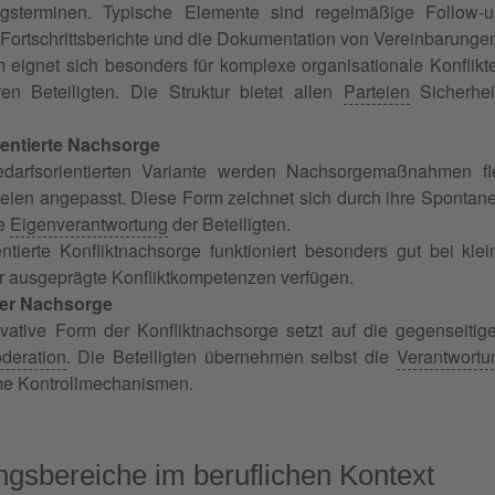
gsterminen. Typische Elemente sind regelmäßige Follow-up
e Fortschrittsberichte und die Dokumentation von Vereinbarunge
 eignet sich besonders für komplexe organisationale Konflik
en Beteiligten. Die Struktur bietet allen
Parteien
Sicherheit
ientierte Nachsorge
darfsorientierten Variante werden Nachsorgemaßnahmen fle
teien angepasst. Diese Form zeichnet sich durch ihre Spontaneit
re
Eigenverantwortung
der Beteiligten.
entierte Konfliktnachsorge funktioniert besonders gut bei kl
er ausgeprägte Konfliktkompetenzen verfügen.
eer Nachsorge
vative Form der Konfliktnachsorge setzt auf die gegenseitige
deration
. Die Beteiligten übernehmen selbst die
Verantwortu
e Kontrollmechanismen.
sbereiche im beruflichen Kontext