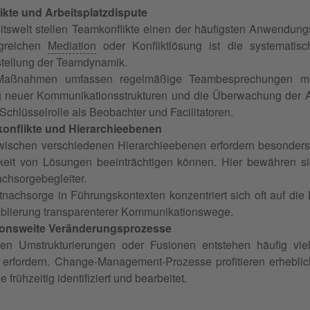
kte und Arbeitsplatzdispute
eitswelt stellen Teamkonflikte einen der häufigsten Anwendung
lgreichen
Mediation
oder Konfliktlösung ist die systematis
tellung der Teamdynamik.
Maßnahmen umfassen regelmäßige Teambesprechungen m
g neuer Kommunikationsstrukturen und die Überwachung der A
Schlüsselrolle als Beobachter und Facilitatoren.
onflikte und Hierarchieebenen
zwischen verschiedenen Hierarchieebenen erfordern besonders
keit von Lösungen beeinträchtigen können. Hier bewähren s
achsorgebegleiter.
ktnachsorge in Führungskontexten konzentriert sich oft auf d
ablierung transparenterer Kommunikationswege.
ionsweite Veränderungsprozesse
en Umstrukturierungen oder Fusionen entstehen häufig vielf
erfordern. Change-Management-Prozesse profitieren erheblich 
 frühzeitig identifiziert und bearbeitet.