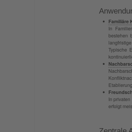
Anwendung
Familiäre 
In Familie
bestehen 
langfristig
Typische E
kontinuier
Nachbarsc
Nachbarsch
Konfliktna
Etablierun
Freundsch
In private
erfolgt mei
Zentrale