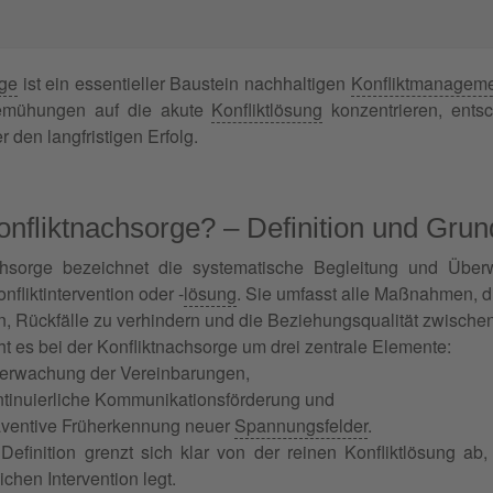
rge
ist ein essentieller Baustein nachhaltigen
Konfliktmanagem
emühungen auf die akute
Konfliktlösung
konzentrieren, entsc
 den langfristigen Erfolg.
onfliktnachsorge? – Definition und Gru
achsorge bezeichnet die systematische Begleitung und Üb
onfliktintervention oder -
lösung
. Sie umfasst alle Maßnahmen, di
en, Rückfälle zu verhindern und die Beziehungsqualität zwische
t es bei der Konfliktnachsorge um drei zentrale Elemente:
erwachung der Vereinbarungen,
ntinuierliche Kommunikationsförderung und
äventive Früherkennung neuer
Spannungsfelder
.
Definition grenzt sich klar von der reinen Konfliktlösung ab
ichen Intervention legt.