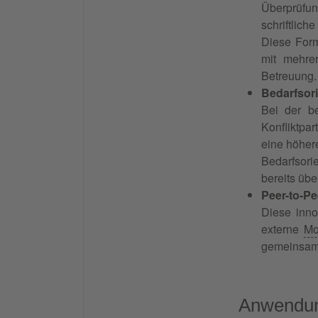
Überprüfun
schriftlich
Diese Form
mit mehrer
Betreuung.
Bedarfsor
Bei der be
Konfliktpar
eine höhe
Bedarfsori
bereits üb
Peer-to-P
Diese inno
externe
Mo
gemeinsam
Anwendung