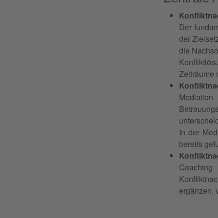
Konfliktna
Der fundam
der Zielset
die Nachsor
Konfliktlös
Zeiträume m
Konfliktna
Mediation 
Betreuung
unterscheid
In der Med
bereits ge
Konfliktn
Coaching 
Konfliktna
ergänzen, v