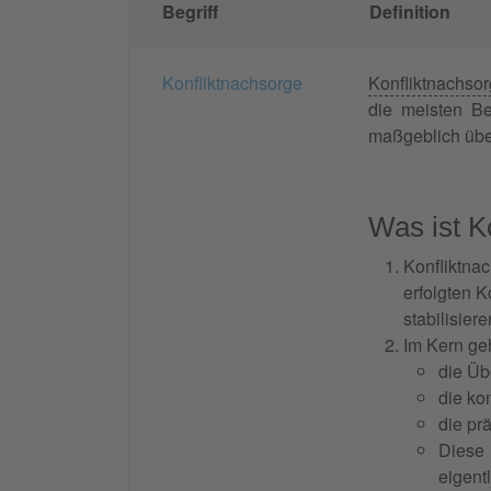
Begriff
Definition
Konfliktnachsorge
Konfliktnachso
die meisten B
maßgeblich über
Was ist K
Konfliktn
erfolgten K
stabilisier
Im Kern geh
die Üb
die ko
die pr
Diese 
eigentl