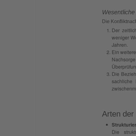
Wesentliche
Die Konfliktnac
Der zeitli
weniger Wo
Jahren.
Ein weitere
Nachsorge 
Überprüfun
Die Beziehu
sachliche 
zwischenm
Arten der
Strukturie
Die struk