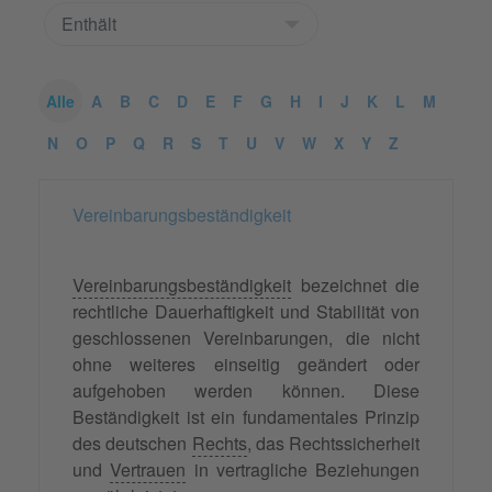
Alle
A
B
C
D
E
F
G
H
I
J
K
L
M
N
O
P
Q
R
S
T
U
V
W
X
Y
Z
Vereinbarungsbeständigkeit
Vereinbarungsbeständigkeit
bezeichnet die
rechtliche Dauerhaftigkeit und Stabilität von
geschlossenen Vereinbarungen, die nicht
ohne weiteres einseitig geändert oder
aufgehoben werden können. Diese
Beständigkeit ist ein fundamentales Prinzip
des deutschen
Rechts
, das Rechtssicherheit
und
Vertrauen
in vertragliche Beziehungen