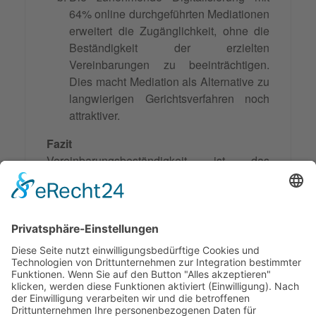
64% online durchgeführten Mediationen
erweitert die Zugänglichkeit, ohne die
Beständigkeit der erzielten
Vereinbarungen zu beeinträchtigen.
Dies macht Mediation als Alternative zu
langwierigen Gerichtsverfahren noch
attraktiver.
Fazit
Vereinbarungsbeständigkeit ist das
Fundament erfolgreicher Mediation. Sie
gewährleistet, dass erzielte Einigungen
nicht nur kurzfristige
Kompromisse
darstellen, sondern langfristige, rechtlich
durchsetzbare Lösungen schaffen, die allen
Beteiligten Rechtssicherheit und Planbarkeit
bieten.