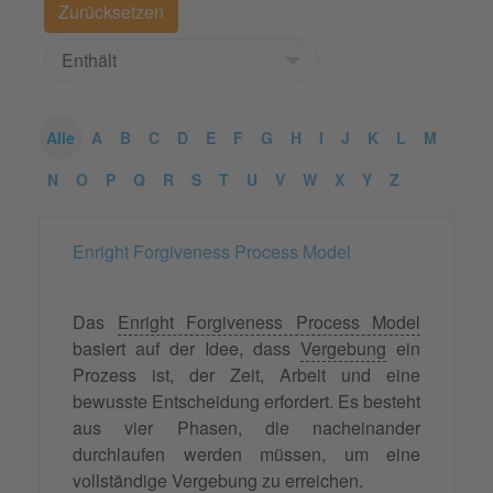
Alle
A
B
C
D
E
F
G
H
I
J
K
L
M
N
O
P
Q
R
S
T
U
V
W
X
Y
Z
Enright Forgiveness Process Model
Das
Enright Forgiveness Process Model
basiert auf der Idee, dass
Vergebung
ein
Prozess ist, der Zeit, Arbeit und eine
bewusste Entscheidung erfordert. Es besteht
aus vier Phasen, die nacheinander
durchlaufen werden müssen, um eine
vollständige Vergebung zu erreichen.