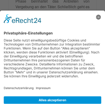
Phase beinhaltet das Anbieten von
Vergebung an den Täter. Schließlich geht es
um das Akzeptieren der Vergebung und das
Lösen von der Vergangenheit. Dieses
Modell kann in Mediationen hilfreich sein,
um Konflikte durch Kontrolle der Emotionen,
Verbesserung der Kommunikation und
Stärkung der Beziehung zu lösen.
© 2026 Frank Hartung Ihr Mediator bei Konflikten in Familie,
Erbschaft, Beruf, Wirtschaft und Schule
🏠 06844 Dessau-Roßlau Albrechtstraße 116 ☎
0340 530
952 03